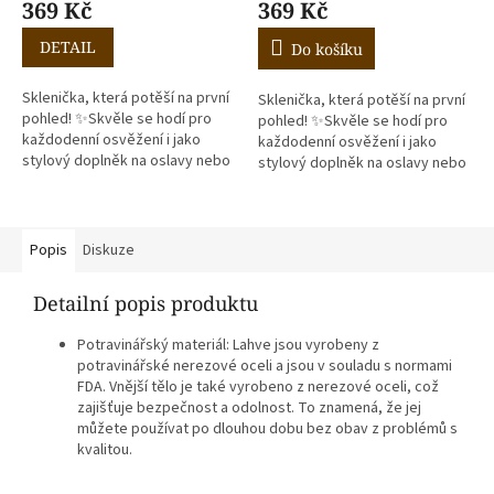
369 Kč
369 Kč
DETAIL
Do košíku
Sklenička, která potěší na první
Sklenička, která potěší na první
pohled! ✨Skvěle se hodí pro
pohled! ✨Skvěle se hodí pro
každodenní osvěžení i jako
každodenní osvěžení i jako
stylový doplněk na oslavy nebo
stylový doplněk na oslavy nebo
chvíle pohody 🍹 Součástí
chvíle pohody 🍹 Součástí
balení je bambusové víčko a...
balení je bambusové víčko a...
Popis
Diskuze
Detailní popis produktu
Potravinářský materiál: Lahve jsou vyrobeny z
potravinářské nerezové oceli a jsou v souladu s normami
FDA. Vnější tělo je také vyrobeno z nerezové oceli, což
zajišťuje bezpečnost a odolnost. To znamená, že jej
můžete používat po dlouhou dobu bez obav z problémů s
kvalitou.