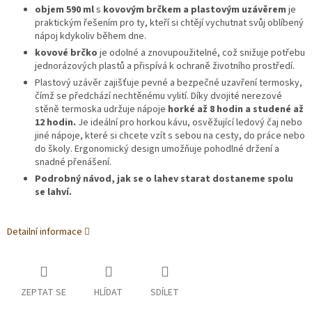
objem 590 ml
s
kovovým brčkem a plastovým uzávěrem
je
praktickým řešením pro ty, kteří si chtějí vychutnat svůj oblíbený
nápoj kdykoliv během dne.
kovové brčko
je odolné a znovupoužitelné, což snižuje potřebu
jednorázových plastů a přispívá k ochraně životního prostředí.
Plastový uzávěr zajišťuje pevné a bezpečné uzavření termosky,
čímž se předchází nechtěnému vylití. Díky dvojité nerezové
stěně termoska udržuje nápoje
horké až 8 hodin a studené až
12 hodin.
Je ideální pro horkou kávu, osvěžující ledový čaj nebo
jiné nápoje, které si chcete vzít s sebou na cesty, do práce nebo
do školy. Ergonomický design umožňuje pohodlné držení a
snadné přenášení.
Podrobný návod, jak se o lahev starat dostaneme spolu
se lahví.
Detailní informace
ZEPTAT SE
HLÍDAT
SDÍLET