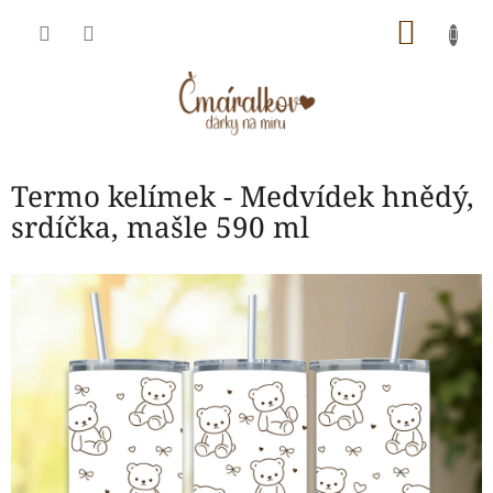
Přejít
NÁKU
na
obsah
KOŠÍK
Termo kelímek - Medvídek hnědý,
srdíčka, mašle 590 ml