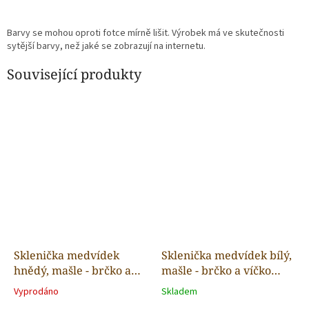
Barvy se mohou oproti fotce mírně lišit. Výrobek má ve skutečnosti
sytější barvy, než jaké se zobrazují na internetu.
Související produkty
Sklenička medvídek
Sklenička medvídek bílý,
hnědý, mašle - brčko a
mašle - brčko a víčko
víčko součástí
součástí
Vyprodáno
Skladem