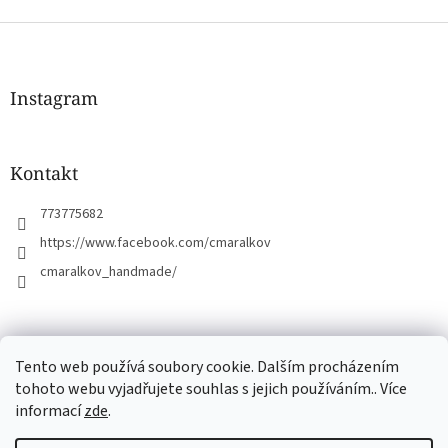
Z
á
p
a
Instagram
t
í
Kontakt
773775682
https://www.facebook.com/cmaralkov
cmaralkov_handmade/
čmáralkov.cz
Tento web používá soubory cookie. Dalším procházením
tohoto webu vyjadřujete souhlas s jejich používáním.. Více
informací
zde
.