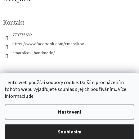
t
í
Kontakt
773775682
https://www.facebook.com/cmaralkov
cmaralkov_handmade/
čmáralkov.cz
Tento web používá soubory cookie. Dalším procházením
tohoto webu vyjadřujete souhlas s jejich používáním.. Více
informací
zde
.
Vytvořil Shoptet
Nastavení
Copyright 2026
Čmáralkov
. Všechna práva vyhrazena.
Upravit
Souhlasím
nastavení cookies