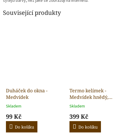
sytější barvy, než jaké se zobrazují na internetu.
Související produkty
Duháček do okna -
Termo kelímek -
Medvídek
Medvídek hnědý,
srdíčka, mašle 590 ml
Skladem
Skladem
99 Kč
399 Kč
Do košíku
Do košíku