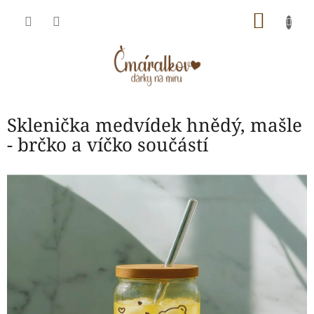
Přejít
NÁKU
na
obsah
KOŠÍK
Sklenička medvídek hnědý, mašle
- brčko a víčko součástí