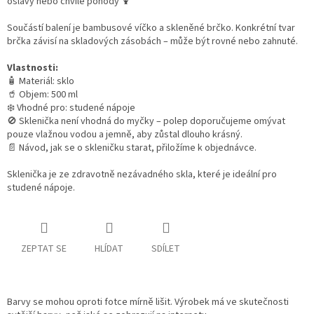
oslavy nebo chvíle pohody 🍹
Součástí balení je bambusové víčko a skleněné brčko.
Konkrétní tvar
brčka závisí na skladových zásobách – může být rovné nebo zahnuté.
Vlastnosti:
🧴 Materiál: sklo
🥤 Objem: 500 ml
❄️ Vhodné pro: studené nápoje
🚫 Sklenička není vhodná do myčky – polep doporučujeme omývat
pouze vlažnou vodou a jemně, aby zůstal dlouho krásný.
📄 Návod, jak se o skleničku starat, přiložíme k objednávce.
Sklenička je ze zdravotně nezávadného skla, které je ideální pro
studené nápoje.
ZEPTAT SE
HLÍDAT
SDÍLET
Barvy se mohou oproti fotce mírně lišit. Výrobek má ve skutečnosti