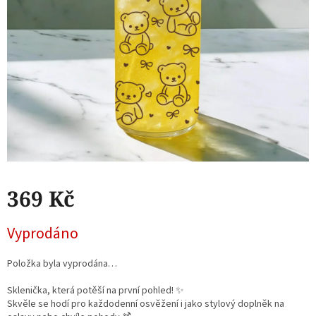
369 Kč
Měrná
Vyprodáno
cena:
Položka byla vyprodána…
Sklenička, která potěší na první pohled! ✨
Skvěle se hodí pro každodenní osvěžení i jako stylový doplněk na