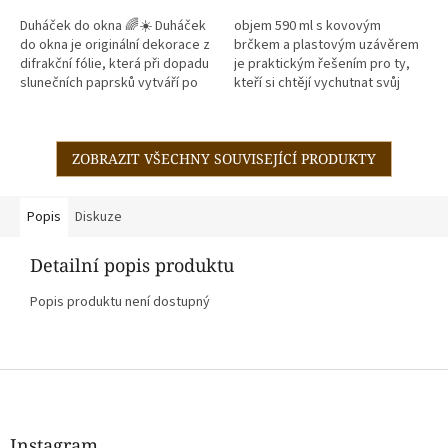
Duháček do okna 🌈☀️ Duháček
objem 590 ml s kovovým
do okna je originální dekorace z
brčkem a plastovým uzávěrem
difrakční fólie, která při dopadu
je praktickým řešením pro ty,
slunečních paprsků vytváří po
kteří si chtějí vychutnat svůj
místnosti nádherné duhové
oblíbený nápoj kdykoliv během
odlesky. Stačí jej...
dne. kovové brčko je odolné a...
ZOBRAZIT VŠECHNY SOUVISEJÍCÍ PRODUKTY
Popis
Diskuze
Detailní popis produktu
Popis produktu není dostupný
Z
á
p
a
Instagram