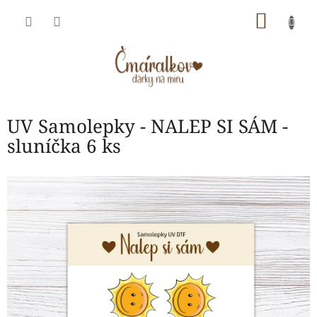
Přejít
NÁKU
na
obsah
KOŠÍK
UV Samolepky - NALEP SI SÁM -
sluníčka 6 ks