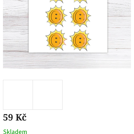
59 Kč
Měrná
Skladem
cena: