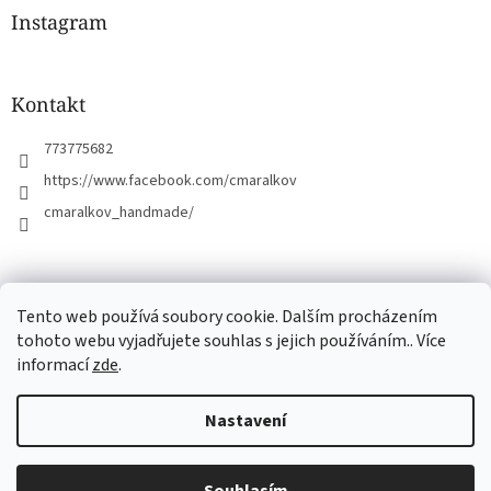
a
Instagram
t
í
Kontakt
773775682
https://www.facebook.com/cmaralkov
cmaralkov_handmade/
čmáralkov.cz
Tento web používá soubory cookie. Dalším procházením
tohoto webu vyjadřujete souhlas s jejich používáním.. Více
informací
zde
.
Vytvořil Shoptet
Nastavení
Copyright 2026
Čmáralkov
. Všechna práva vyhrazena.
Upravit