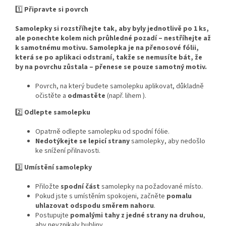
1️⃣
Připravte si povrch
Samolepky si rozstříhejte tak, aby byly jednotlivě po 1 ks,
ale ponechte kolem nich průhledné pozadí – nestříhejte až
k samotnému motivu. Samolepka je na přenosové fólii,
která se po aplikaci odstraní, takže se nemusíte bát, že
by na povrchu zůstala – přenese se pouze samotný motiv.
Povrch, na který budete samolepku aplikovat, důkladně
očistěte a
odmastěte
(např. lihem ).
2️⃣
Odlepte samolepku
Opatrně odlepte samolepku od spodní fólie.
Nedotýkejte se lepicí strany
samolepky, aby nedošlo
ke snížení přilnavosti.
3️⃣
Umístění samolepky
Přiložte
spodní část
samolepky na požadované místo.
Pokud jste s umístěním spokojeni, začněte
pomalu
uhlazovat odspodu směrem nahoru
.
Postupujte
pomalými tahy z jedné strany na druhou
,
aby nevznikaly bubliny.