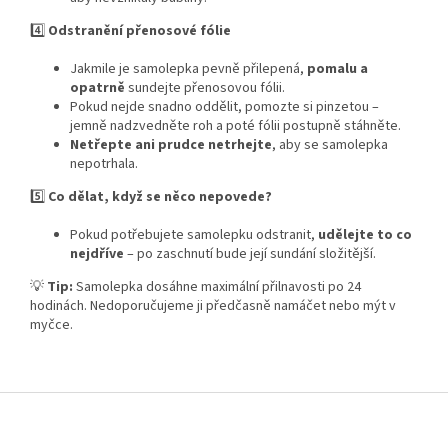
4️⃣
Odstranění přenosové fólie
Jakmile je samolepka pevně přilepená,
pomalu a
opatrně
sundejte přenosovou fólii.
Pokud nejde snadno oddělit, pomozte si pinzetou –
jemně nadzvedněte roh a poté fólii postupně stáhněte.
Netřepte ani prudce netrhejte
, aby se samolepka
nepotrhala.
5️⃣
Co dělat, když se něco nepovede?
Pokud potřebujete samolepku odstranit,
udělejte to co
nejdříve
– po zaschnutí bude její sundání složitější.
💡
Tip:
Samolepka dosáhne maximální přilnavosti po 24
hodinách. Nedoporučujeme ji předčasně namáčet nebo mýt v
myčce.
Z
á
p