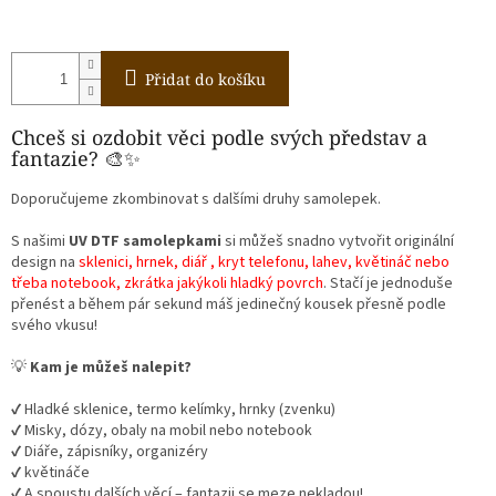
Přidat do košíku
Chceš si ozdobit věci podle svých představ a
fantazie? 🎨✨
Doporučujeme zkombinovat s dalšími druhy samolepek.
S našimi
UV DTF samolepkami
si můžeš snadno vytvořit originální
design na
sklenici, hrnek, diář , kryt telefonu, lahev, květináč nebo
třeba notebook, zkrátka jakýkoli hladký povrch
. Stačí je jednoduše
přenést a během pár sekund máš jedinečný kousek přesně podle
svého vkusu!
💡
Kam je můžeš nalepit?
✔️ Hladké sklenice, termo kelímky, hrnky (zvenku)
✔️ Misky, dózy, obaly na mobil nebo notebook
✔️ Diáře, zápisníky, organizéry
✔️ květináče
✔️ A spoustu dalších věcí – fantazii se meze nekladou!