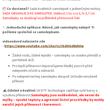
📦
Co dostaneš?
Sadu kvalitních samolepek s jedinečnými motivy.
SADA OBSAHUJE 6 KS SAMOLEPEK. Velikost 1 ks cca 3,7x 3,7 cm
Samolepky se dodávají na průhledné přenosové folii.
✨
Jednoduchá aplikace: Návod, jak samolepky nalepit Ti
pošleme společně se samolepkami.
videonávod naleznete zde
-
https://www.youtube.com/shorts/rbdUGd0xhVw
Žádná voda, žádné lepidlo – samolepky se snadno přenáší a
perfektně drží.
Pro lepší přilnavost doporučujeme hladký povrch před
nalepením očistit a odmastit.
Po nalepení nechej samolepku alespoň 24 hodin nerušeně
přilnout.
🌊
Odolné a kvalitní:
UV DTF technologie zajišťuje syté barvy a
vysokou přilnavost.
Samolepky jsou voděodolné, ale nesmí do
myčky – vysoké teploty a agresivní čisticí prostředky by mohly
narušit jejich přilnavost i barevnost.