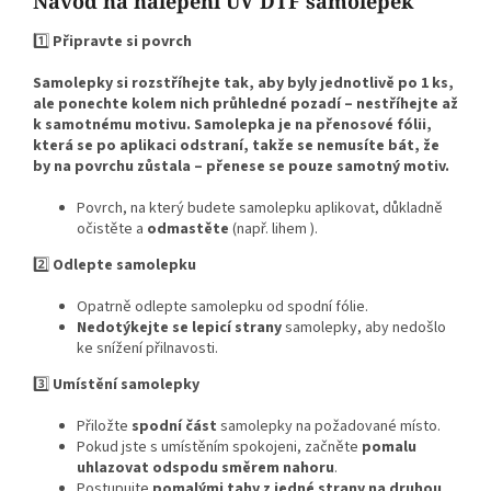
Návod na nalepení UV DTF samolepek
1️⃣
Připravte si povrch
Samolepky si rozstříhejte tak, aby byly jednotlivě po 1 ks,
ale ponechte kolem nich průhledné pozadí – nestříhejte až
k samotnému motivu. Samolepka je na přenosové fólii,
která se po aplikaci odstraní, takže se nemusíte bát, že
by na povrchu zůstala – přenese se pouze samotný motiv.
Povrch, na který budete samolepku aplikovat, důkladně
očistěte a
odmastěte
(např. lihem ).
2️⃣
Odlepte samolepku
Opatrně odlepte samolepku od spodní fólie.
Nedotýkejte se lepicí strany
samolepky, aby nedošlo
ke snížení přilnavosti.
3️⃣
Umístění samolepky
Přiložte
spodní část
samolepky na požadované místo.
Pokud jste s umístěním spokojeni, začněte
pomalu
uhlazovat odspodu směrem nahoru
.
Postupujte
pomalými tahy z jedné strany na druhou
,