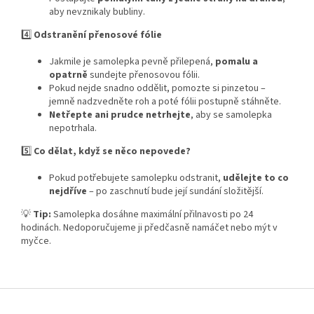
aby nevznikaly bubliny.
4️⃣
Odstranění přenosové fólie
Jakmile je samolepka pevně přilepená,
pomalu a
opatrně
sundejte přenosovou fólii.
Pokud nejde snadno oddělit, pomozte si pinzetou –
jemně nadzvedněte roh a poté fólii postupně stáhněte.
Netřepte ani prudce netrhejte
, aby se samolepka
nepotrhala.
5️⃣
Co dělat, když se něco nepovede?
Pokud potřebujete samolepku odstranit,
udělejte to co
nejdříve
– po zaschnutí bude její sundání složitější.
💡
Tip:
Samolepka dosáhne maximální přilnavosti po 24
hodinách. Nedoporučujeme ji předčasně namáčet nebo mýt v
myčce.
Z
á