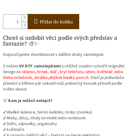
Přidat do košíku
Chceš si ozdobit věci podle svých představ a
fantazie? 🎨✨
Doporučujeme zkombinovat s dalšími druhy samolepek.
S našimi
UV DTF samolepkami
si můžeš snadno vytvořit originální
design na
sklenici, hrnek, diář , kryt telefonu, lahev, květináč nebo
třeba notebook, zkrátka jakýkoli hladký povrch
. Stačí je jednoduše
přenést a během pár sekund máš jedinečný kousek přesně podle
svého vkusu!
💡
Kam je můžeš nalepit?
✔️ Hladké sklenice, termo kelímky, hrnky (zvenku)
✔️ Misky, dózy, obaly na mobil nebo notebook
✔️ Diáře, zápisníky, organizéry
✔️ květináče
✔️ A spoustu dalších věcí – fantazii se meze nekladou!