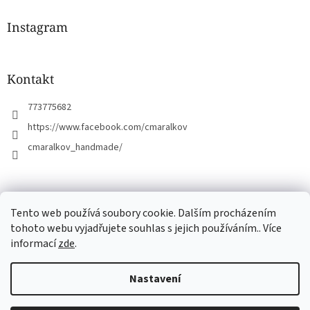
p
a
Instagram
t
í
Kontakt
773775682
https://www.facebook.com/cmaralkov
cmaralkov_handmade/
čmáralkov.cz
Tento web používá soubory cookie. Dalším procházením
tohoto webu vyjadřujete souhlas s jejich používáním.. Více
informací
zde
.
Vytvořil Shoptet
Nastavení