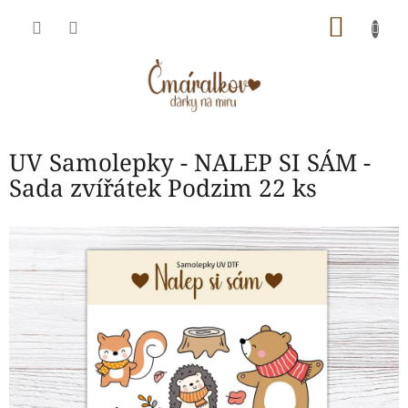
Přejít
NÁKU
na
obsah
KOŠÍK
UV Samolepky - NALEP SI SÁM -
Sada zvířátek Podzim 22 ks