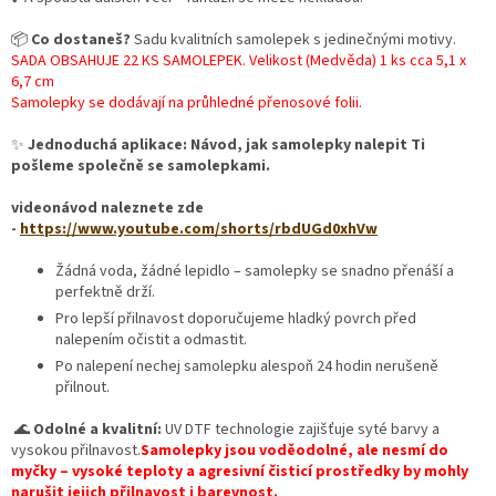
📦
Co dostaneš?
Sadu kvalitních samolepek s jedinečnými motivy.
SADA OBSAHUJE 22 KS SAMOLEPEK. Velikost (Medvěda) 1 ks cca 5,1 x
6,7 cm
Samolepky se dodávají na průhledné přenosové folii.
✨
Jednoduchá aplikace: Návod, jak samolepky nalepit Ti
pošleme společně se samolepkami.
videonávod naleznete zde
-
https://www.youtube.com/shorts/rbdUGd0xhVw
Žádná voda, žádné lepidlo – samolepky se snadno přenáší a
perfektně drží.
Pro lepší přilnavost doporučujeme hladký povrch před
nalepením očistit a odmastit.
Po nalepení nechej samolepku alespoň 24 hodin nerušeně
přilnout.
🌊
Odolné a kvalitní:
UV DTF technologie zajišťuje syté barvy a
vysokou přilnavost.
Samolepky jsou voděodolné, ale nesmí do
myčky – vysoké teploty a agresivní čisticí prostředky by mohly
narušit jejich přilnavost i barevnost.