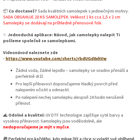
📦
Co dostaneš?
Sadu kvalitních samolepek s jedinečnými motivy.
SADA OBSAHUJE 20 KS SAMOLEPEK. Velikost 1 ks cca 1,5 x 2 cm
Samolepky se dodávají na průhledné přenosové folii.
✨
Jednoduchá aplikace: Návod, jak samolepky nalepit Ti
pošleme společně se samolepkami.
Videonávod naleznete zde
-
https://www.youtube.com/shorts/rbdUGd0xhVw
Žádná voda, žádné lepidlo – samolepky se snadno přenáší a
perfektně drží.
Pro lepší přilnavost doporučujeme hladký povrch před
nalepením očistit a odmastit.
Po nalepení nechej samolepku alespoň 24 hodin nerušeně
přilnout.
🌊
Odolné a kvalitní:
UV DTF technologie zajišťuje syté barvy a
vysokou přilnavost. Samolepky jsou voděodolné, ale
nedoporučujeme je mýt v myčce
.
🎁 Perfektní pro každého, kdo miluje DIY a chce si vyladit své oblíbené