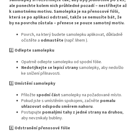
Samolepky si rozstříhejte tak, aby byly jednotlivě po 1 ks,
ale ponechte kolem nich průhledné pozadí – nestříhejte až
k samotnému motivu. Samolepka je na přenosové fólii,
která se po aplikaci odstraní, takže se nemusíte bát, že
by na povrchu zůstala – přenese se pouze samotný motiv.
Povrch, na který budete samolepku aplikovat, důkladně
očistěte a
odmastěte
(např. lihem ).
2️⃣
Odlepte samolepku
Opatrně odlepte samolepku od spodní fólie.
Nedotýkejte se lepicí strany
samolepky, aby nedošlo
ke snížení přilnavosti.
3️⃣
Umístění samolepky
Přiložte
spodní část
samolepky na požadované místo.
Pokud jste s umístěním spokojeni, začněte
pomalu
uhlazovat odspodu směrem nahoru
.
Postupujte
pomalými tahy z jedné strany na druhou
,
aby nevznikaly bubliny.
4️⃣
Odstranění přenosové fólie