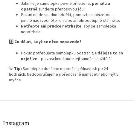
Jakmile je samolepka pevně přilepená,
pomalu a
opatrně
sundejte přenosovou fólii.
Pokud nejde snadno oddělit, pomozte si pinzetou –
jemně nadzvedněte roh a poté fólii postupně stáhněte.
Netřepte ani prudce netrhejte
, aby se samolepka
nepotrhala.
5️⃣
Co dělat, když se něco nepovede?
Pokud potřebujete samolepku odstranit,
udělejte to co
nejdříve
– po zaschnutí bude její sundání složitější.
💡
Tip:
Samolepka dosáhne maximální přilnavosti po 24
hodinách. Nedoporučujeme ji předčasně namáčet nebo mýt v
myčce.
Z
á
p
a
Instagram
t