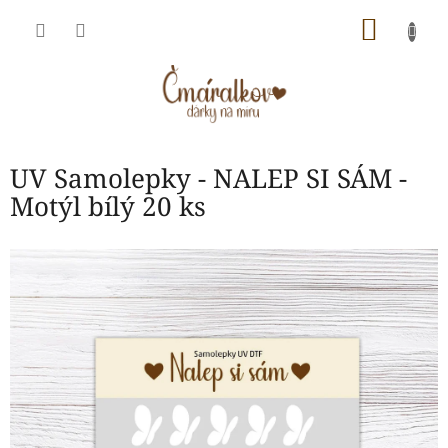
Přejít
NÁKU
na
obsah
KOŠÍK
UV Samolepky - NALEP SI SÁM -
Motýl bílý 20 ks