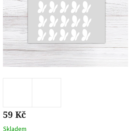
59 Kč
Měrná
Skladem
cena: