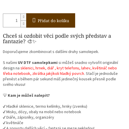
Přidat do košíku
Chceš si ozdobit věci podle svých představ a
fantazie? 🎨✨
Doporučujeme zkombinovat s dalšími druhy samolepek.
S našimi
UV DTF samolepkami
si můžeš snadno vytvořit originální
design na
sklenici, hrnek, diář , kryt telefonu, lahev, květináč nebo
třeba notebook, zkrátka jakýkoli hladký povrch
. Stačí je jednoduše
přenést a během pár sekund máš jedinečný kousek přesně podle
svého vkusu!
💡
Kam je můžeš nalepit?
✔️ Hladké sklenice, termo kelímky, hrnky (zvenku)
✔️ Misky, dózy, obaly na mobil nebo notebook
✔️ Diáře, zápisníky, organizéry
✔️ květináče
✔️ A spoustu dalších věcí – fantazii se meze nekladou!