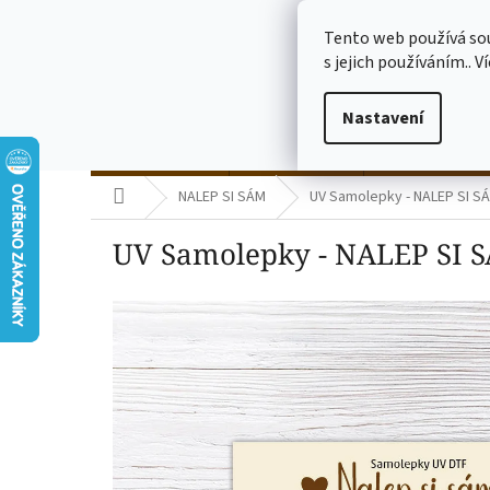
Přejít
773775682
na
Tento web používá so
obsah
s jejich používáním.. V
Nastavení
termo kelímky
skleničky čiré
skleničky mléč
Domů
NALEP SI SÁM
UV Samolepky - NALEP SI SÁM
UV Samolepky - NALEP SI SÁM