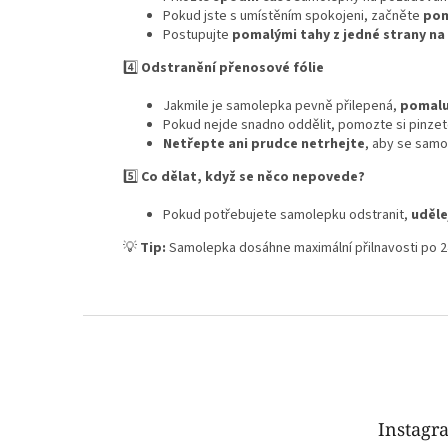
Pokud jste s umístěním spokojeni, začněte
pom
Postupujte
pomalými tahy z jedné strany na
4️⃣
Odstranění přenosové fólie
Jakmile je samolepka pevně přilepená,
pomalu
Pokud nejde snadno oddělit, pomozte si pinzet
Netřepte ani prudce netrhejte
, aby se samo
5️⃣
Co dělat, když se něco nepovede?
Pokud potřebujete samolepku odstranit,
uděle
💡
Tip:
Samolepka dosáhne maximální přilnavosti po 
Z
á
p
a
t
Instagr
í