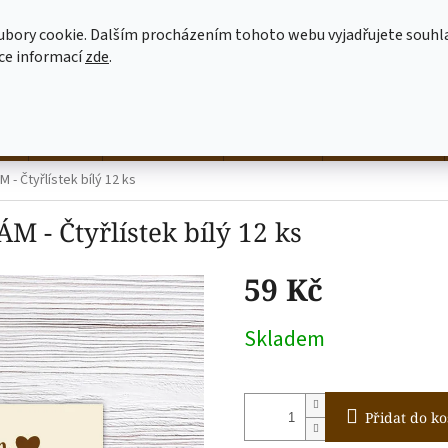
MOJE OBJEDNÁVKA
JAK NAKUPOVAT
OBCHODNÍ PODMÍNKY
ubory cookie. Dalším procházením tohoto webu vyjadřujete souhl
íce informací
zde
.
HLEDAT
né
hrnky
NALEP SI SÁM
dekorace
látkové tašky
 - Čtyřlístek bílý 12 ks
 - Čtyřlístek bílý 12 ks
59 Kč
Měrná
Skladem
cena:
Přidat do ko