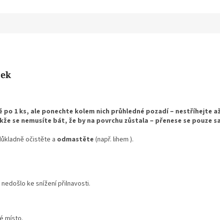
pek
vě po 1 ks, ale ponechte kolem nich průhledné pozadí – nestříhejte
takže se nemusíte bát, že by na povrchu zůstala – přenese se pouze 
důkladně očistěte a
odmastěte
(např. lihem ).
nedošlo ke snížení přilnavosti.
 místo.