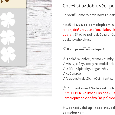
Chceš si ozdobit věci p
Doporučujeme zkombinovat s dalš
S našimi
UV DTF samolepkami
si
hrnek, diář , kryt telefonu, lahev
povrch
. Stačí je jednoduše přen
podle svého vkusu!
💡
Kam je můžeš nalepit?
✔️ Hladké sklenice, termo kelímky,
✔️ Misky, dózy, obaly na mobil ne
✔️ Diáře, zápisníky, organizéry
✔️ květináče
✔️ A spoustu dalších věcí – fantaz
📦
Co dostaneš?
Sadu kvalitních
SAMOLEPEK. Velikost 1 ks cca 2,3 
Samolepky se dodávají na průhled
✨
Jednoduchá aplikace: Návod,
samolepkami.