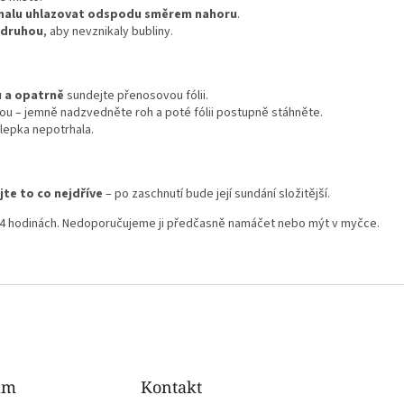
alu uhlazovat odspodu směrem nahoru
.
 druhou
, aby nevznikaly bubliny.
 a opatrně
sundejte přenosovou fólii.
ou – jemně nadzvedněte roh a poté fólii postupně stáhněte.
lepka nepotrhala.
jte to co nejdříve
– po zaschnutí bude její sundání složitější.
24 hodinách. Nedoporučujeme ji předčasně namáčet nebo mýt v myčce.
am
Kontakt