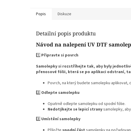
Popis
Diskuze
Detailní popis produktu
Návod na nalepení UV DTF samole
1️⃣
Připravte si povrch
Samolepky si rozstříhejte tak, aby byly jednotli
přenosové fólii, která se po aplikaci odstraní, 
Povrch, na který budete samolepku aplikovat, 
2️⃣
Odlepte samolepku
Opatrně odlepte samolepku od spodní fólie.
Nedotýkejte se lepicí strany
samolepky, aby 
3️⃣
Umístění samolepky
Přiložte
spodní část
samolepky na požadované