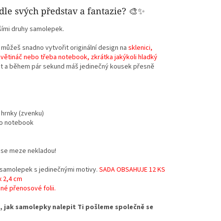
odle svých představ a fantazie? 🎨✨
ími druhy samolepek.
 můžeš snadno vytvořit originální design na
sklenici,
, květináč nebo třeba notebook, zkrátka jakýkoli hladký
ést a během pár sekund máš jedinečný kousek přesně
 hrnky (zvenku)
bo notebook
ii se meze nekladou!
 samolepek s jedinečnými motivy.
SADA OBSAHUJE 12 KS
x 2,4 cm
né přenosové folii.
 jak samolepky nalepit Ti pošleme společně se