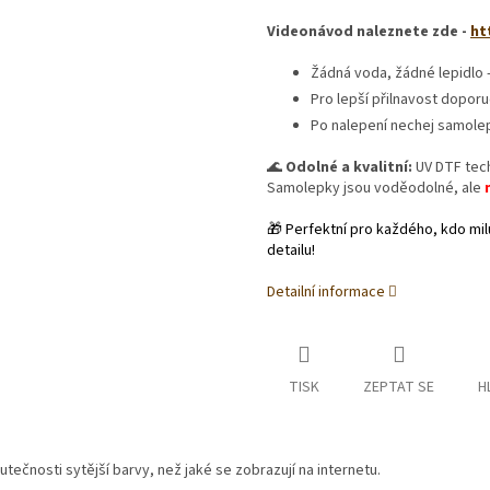
Videonávod naleznete zde -
ht
Žádná voda, žádné lepidlo 
Pro lepší přilnavost dopor
Po nalepení nechej samolep
🌊
Odolné a kvalitní:
UV DTF tech
Samolepky jsou voděodolné, ale
🎁 Perfektní pro každého, kdo milu
detailu!
Detailní informace
TISK
ZEPTAT SE
H
tečnosti sytější barvy, než jaké se zobrazují na internetu.