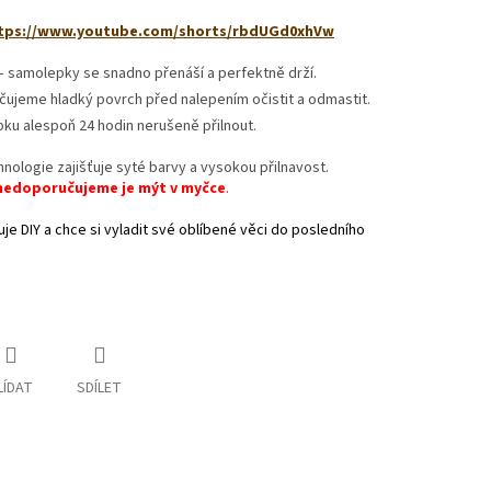
tps://www.youtube.com/shorts/rbdUGd0xhVw
– samolepky se snadno přenáší a perfektně drží.
učujeme hladký povrch před nalepením očistit a odmastit.
ku alespoň 24 hodin nerušeně přilnout.
nologie zajišťuje syté barvy a vysokou přilnavost.
nedoporučujeme je mýt v myčce
.
je DIY a chce si vyladit své oblíbené věci do posledního
LÍDAT
SDÍLET