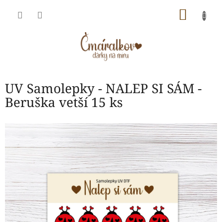
Přejít
NÁKU
na
obsah
KOŠÍK
UV Samolepky - NALEP SI SÁM -
Beruška vetší 15 ks