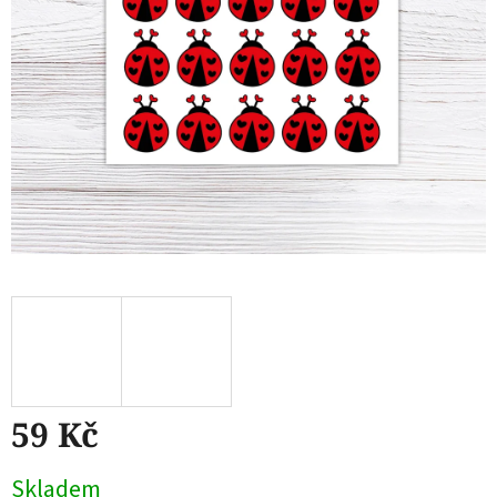
59 Kč
Měrná
Skladem
cena: