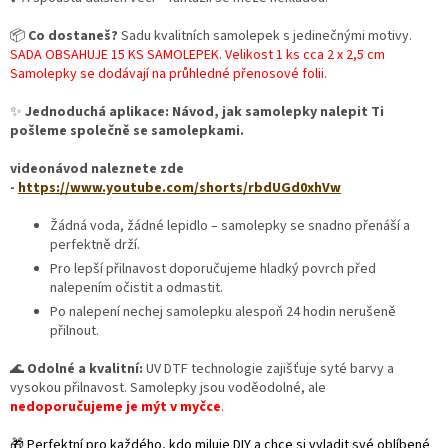
📦
Co dostaneš?
Sadu kvalitních samolepek s jedinečnými motivy.
SADA OBSAHUJE 15 KS SAMOLEPEK. Velikost 1 ks cca 2 x 2,5 cm
Samolepky se dodávají na průhledné přenosové folii.
✨
Jednoduchá aplikace: Návod, jak samolepky nalepit Ti
pošleme společně se samolepkami.
videonávod naleznete zde
-
https://www.youtube.com/shorts/rbdUGd0xhVw
Žádná voda, žádné lepidlo – samolepky se snadno přenáší a
perfektně drží.
Pro lepší přilnavost doporučujeme hladký povrch před
nalepením očistit a odmastit.
Po nalepení nechej samolepku alespoň 24 hodin nerušeně
přilnout.
🌊
Odolné a kvalitní:
UV DTF technologie zajišťuje syté barvy a
vysokou přilnavost. Samolepky jsou voděodolné, ale
nedoporučujeme je mýt v myčce
.
🎁 Perfektní pro každého, kdo miluje DIY a chce si vyladit své oblíbené