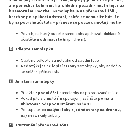
Samolepky si rozstříhejte tak, aby byly jednotlivě po 1 ks,
ale ponechte kolem nich průhledné pozadí – nestříhejte až
k samotnému motivu. Samolepka je na přenosové fólii,
která se po aplikaci odstraní, takže se nemusíte bát, že
by na povrchu zůstala – přenese se pouze samotný motiv.
Povrch, na který budete samolepku aplikovat, důkladně
očistěte a
odmastěte
(např. lihem ).
2️⃣
Odlepte samolepku
Opatrně odlepte samolepku od spodní fólie.
Nedotýkejte se lepicí strany
samolepky, aby nedošlo
ke snížení přilnavosti.
3️⃣
Umístění samolepky
Přiložte
spodní část
samolepky na požadované místo.
Pokud jste s umístěním spokojeni, začněte
pomalu
uhlazovat odspodu směrem nahoru
.
Postupujte
pomalými tahy z jedné strany na druhou
,
aby nevznikaly bubliny.
4️⃣
Odstranění přenosové fólie