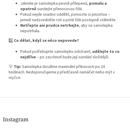
Jakmile je samolepka pevně přilepená,
pomalu a
opatrně
sundejte přenosovou fólii.
Pokud nejde snadno oddělit, pomozte si pinzetou –
jemně nadzvedněte roh a poté fólii postupně stáhněte.
Netřepte ani prudce netrhejte
, aby se samolepka
nepotrhala.
5️⃣
Co dělat, když se něco nepovede?
Pokud potřebujete samolepku odstranit,
udělejte to co
nejdříve
– po zaschnutí bude její sundání složitější.
💡
Tip:
Samolepka dosáhne maximální přilnavosti po 24
hodinách. Nedoporučujeme ji předčasně namáčet nebo mýt v
myčce.
Z
á
p
a
Instagram
t