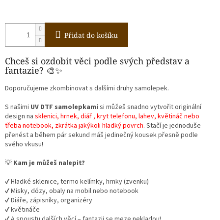
Přidat do košíku
Chceš si ozdobit věci podle svých představ a
fantazie? 🎨✨
Doporučujeme zkombinovat s dalšími druhy samolepek.
S našimi
UV DTF samolepkami
si můžeš snadno vytvořit originální
design na
sklenici, hrnek, diář , kryt telefonu, lahev, květináč nebo
třeba notebook, zkrátka jakýkoli hladký povrch
. Stačí je jednoduše
přenést a během pár sekund máš jedinečný kousek přesně podle
svého vkusu!
💡
Kam je můžeš nalepit?
✔️ Hladké sklenice, termo kelímky, hrnky (zvenku)
✔️ Misky, dózy, obaly na mobil nebo notebook
✔️ Diáře, zápisníky, organizéry
✔️ květináče
✔️ A spoustu dalších věcí – fantazii se meze nekladou!