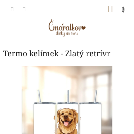
Přejít
NÁKU
na
obsah
KOŠÍK
Termo kelímek - Zlatý retrívr