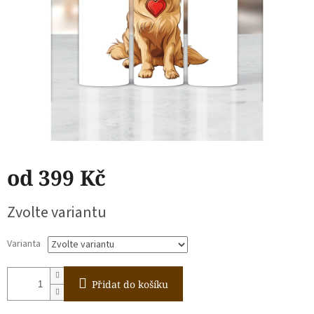
od
399 Kč
Měrná
Zvolte variantu
cena:
Varianta
Přidat do košíku