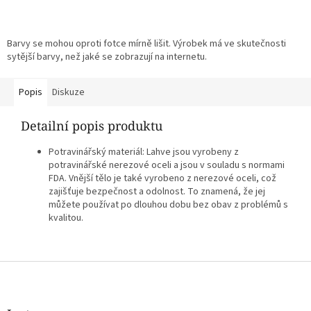
Barvy se mohou oproti fotce mírně lišit. Výrobek má ve skutečnosti
sytější barvy, než jaké se zobrazují na internetu.
Popis
Diskuze
Detailní popis produktu
Potravinářský materiál: Lahve jsou vyrobeny z
potravinářské nerezové oceli a jsou v souladu s normami
FDA. Vnější tělo je také vyrobeno z nerezové oceli, což
zajišťuje bezpečnost a odolnost. To znamená, že jej
můžete používat po dlouhou dobu bez obav z problémů s
kvalitou.
Z
á
p