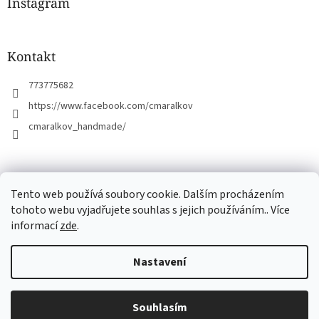
a
Instagram
t
í
Kontakt
773775682
https://www.facebook.com/cmaralkov
cmaralkov_handmade/
čmáralkov.cz
Tento web používá soubory cookie. Dalším procházením
tohoto webu vyjadřujete souhlas s jejich používáním.. Více
informací
zde
.
Vytvořil Shoptet
Nastavení
Copyright 2026
Čmáralkov
. Všechna práva vyhrazena.
Upravit
Souhlasím
nastavení cookies