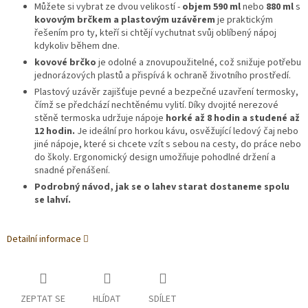
Můžete si vybrat ze dvou velikostí -
objem 590 ml
nebo
880 ml
s
kovovým brčkem a plastovým uzávěrem
je praktickým
řešením pro ty, kteří si chtějí vychutnat svůj oblíbený nápoj
kdykoliv během dne.
kovové brčko
je odolné a znovupoužitelné, což snižuje potřebu
jednorázových plastů a přispívá k ochraně životního prostředí.
Plastový uzávěr zajišťuje pevné a bezpečné uzavření termosky,
čímž se předchází nechtěnému vylití. Díky dvojité nerezové
stěně termoska udržuje nápoje
horké až 8 hodin a studené až
12 hodin.
Je ideální pro horkou kávu, osvěžující ledový čaj nebo
jiné nápoje, které si chcete vzít s sebou na cesty, do práce nebo
do školy. Ergonomický design umožňuje pohodlné držení a
snadné přenášení.
Podrobný návod, jak se o lahev starat dostaneme spolu
se lahví.
Detailní informace
ZEPTAT SE
HLÍDAT
SDÍLET