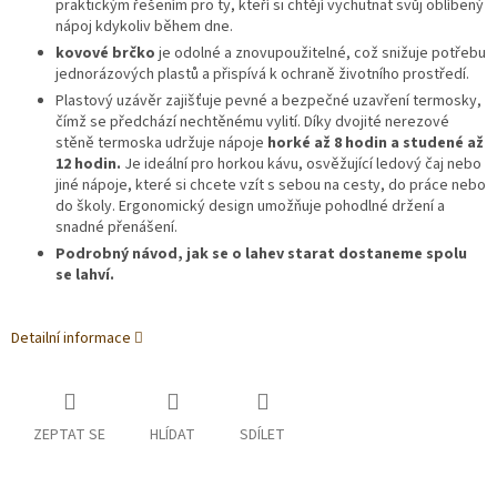
praktickým řešením pro ty, kteří si chtějí vychutnat svůj oblíbený
nápoj kdykoliv během dne.
kovové brčko
je odolné a znovupoužitelné, což snižuje potřebu
jednorázových plastů a přispívá k ochraně životního prostředí.
Plastový uzávěr zajišťuje pevné a bezpečné uzavření termosky,
čímž se předchází nechtěnému vylití. Díky dvojité nerezové
stěně termoska udržuje nápoje
horké až 8 hodin a studené až
12 hodin.
Je ideální pro horkou kávu, osvěžující ledový čaj nebo
jiné nápoje, které si chcete vzít s sebou na cesty, do práce nebo
do školy. Ergonomický design umožňuje pohodlné držení a
snadné přenášení.
Podrobný návod, jak se o lahev starat dostaneme spolu
se lahví.
Detailní informace
ZEPTAT SE
HLÍDAT
SDÍLET