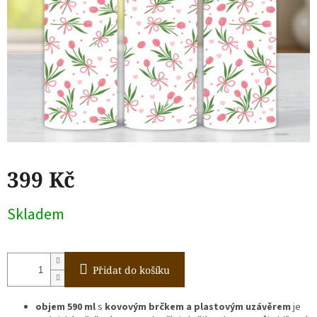
399 Kč
Měrná
Skladem
cena:
Přidat do košíku
objem 590 ml
s
kovovým brčkem a plastovým uzávěrem
je