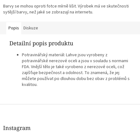
Barvy se mohou oproti fotce mírně lišit. Výrobek má ve skutečnosti
sytější barvy, než jaké se zobrazují na internetu.
Popis
Diskuze
Detailní popis produktu
Potravinářský materiál: Lahve jsou vyrobeny z
potravinářské nerezové oceli a jsou v souladu s normami
FDA. Vnější tělo je také vyrobeno z nerezové oceli, což
zajišťuje bezpečnost a odolnost. To znamená, že jej
můžete používat po dlouhou dobu bez obav z problémů s
kvalitou.
Z
á
p
a
Instagram
t