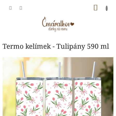
Přejít
NÁKU
na
obsah
KOŠÍK
Termo kelímek - Tulipány 590 ml