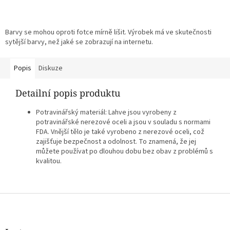
Barvy se mohou oproti fotce mírně lišit. Výrobek má ve skutečnosti
sytější barvy, než jaké se zobrazují na internetu.
Popis
Diskuze
Detailní popis produktu
Potravinářský materiál: Lahve jsou vyrobeny z
potravinářské nerezové oceli a jsou v souladu s normami
FDA. Vnější tělo je také vyrobeno z nerezové oceli, což
zajišťuje bezpečnost a odolnost. To znamená, že jej
můžete používat po dlouhou dobu bez obav z problémů s
kvalitou.
Z
á
p