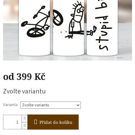
od
399 Kč
Měrná
Zvolte variantu
cena:
Varianta
Přidat do košíku