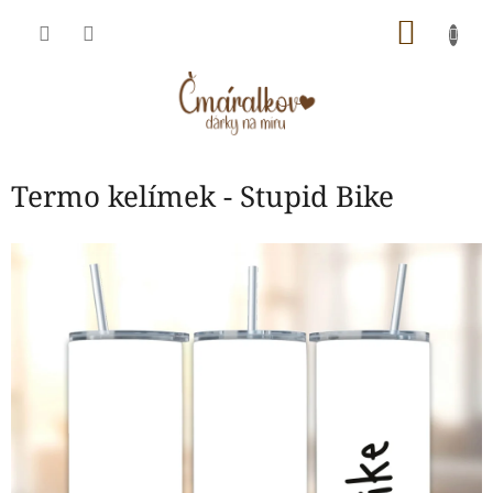
Přejít
NÁKU
na
obsah
KOŠÍK
Termo kelímek - Stupid Bike