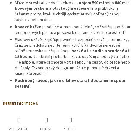
Můžete si vybrat ze dvou velikostí -
objem 590 ml
nebo
880 ml
s
kovovým brčkem a plastovým uzávěrem
je praktickým
řešením pro ty, kteří si chtějí vychutnat svůj oblíbený nápoj
kdykoliv během dne.
kovové brčko
je odolné a znovupoužitelné, což snižuje potřebu
jednorázových plastů a přispívá k ochraně životního prostředí.
Plastový uzávěr zajišťuje pevné a bezpečné uzavření termosky,
čímž se předchází nechtěnému vylití. Díky dvojité nerezové
stěně termoska udržuje nápoje
horké až 8 hodin a studené až
12 hodin.
Je ideální pro horkou kávu, osvěžující ledový čaj nebo
jiné nápoje, které si chcete vzít s sebou na cesty, do práce nebo
do školy. Ergonomický design umožňuje pohodlné držení a
snadné přenášení.
Podrobný návod, jak se o lahev starat dostaneme spolu
se lahví.
Detailní informace
ZEPTAT SE
HLÍDAT
SDÍLET