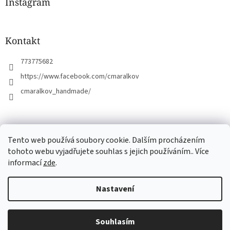
a
Instagram
t
í
Kontakt
773775682
https://www.facebook.com/cmaralkov
cmaralkov_handmade/
čmáralkov.cz
Tento web používá soubory cookie. Dalším procházením
tohoto webu vyjadřujete souhlas s jejich používáním.. Více
informací
zde
.
Vytvořil Shoptet
Nastavení
Copyright 2026
Čmáralkov
. Všechna práva vyhrazena.
Upravit
Souhlasím
nastavení cookies