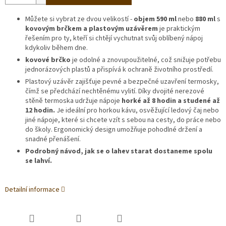
Můžete si vybrat ze dvou velikostí -
objem 590 ml
nebo
880 ml
s
kovovým brčkem a plastovým uzávěrem
je praktickým
řešením pro ty, kteří si chtějí vychutnat svůj oblíbený nápoj
kdykoliv během dne.
kovové brčko
je odolné a znovupoužitelné, což snižuje potřebu
jednorázových plastů a přispívá k ochraně životního prostředí.
Plastový uzávěr zajišťuje pevné a bezpečné uzavření termosky,
čímž se předchází nechtěnému vylití. Díky dvojité nerezové
stěně termoska udržuje nápoje
horké až 8 hodin a studené až
12 hodin.
Je ideální pro horkou kávu, osvěžující ledový čaj nebo
jiné nápoje, které si chcete vzít s sebou na cesty, do práce nebo
do školy. Ergonomický design umožňuje pohodlné držení a
snadné přenášení.
Podrobný návod, jak se o lahev starat dostaneme spolu
se lahví.
Detailní informace