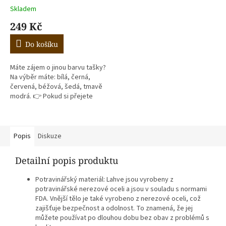
Skladem
249 Kč
Do košíku
Máte zájem o jinou barvu tašky?
Na výběr máte: bílá, černá,
červená, béžová, šedá, tmavě
modrá. 👉 Pokud si přejete
jinou barvu - prosím kontaktujte
nás na telefonu 📞 773...
Popis
Diskuze
Detailní popis produktu
Potravinářský materiál: Lahve jsou vyrobeny z
potravinářské nerezové oceli a jsou v souladu s normami
FDA. Vnější tělo je také vyrobeno z nerezové oceli, což
zajišťuje bezpečnost a odolnost. To znamená, že jej
můžete používat po dlouhou dobu bez obav z problémů s