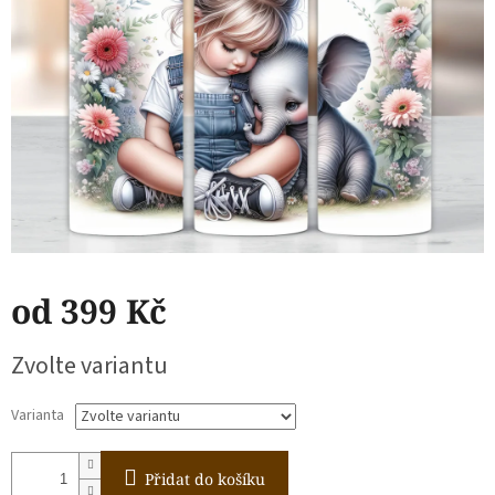
od
399 Kč
Měrná
Zvolte variantu
cena:
Varianta
Přidat do košíku