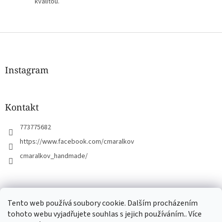
kvalitou.
Z
á
p
a
Instagram
t
í
Kontakt
773775682
https://www.facebook.com/cmaralkov
cmaralkov_handmade/
čmáralkov.cz
Tento web používá soubory cookie. Dalším procházením
tohoto webu vyjadřujete souhlas s jejich používáním.. Více