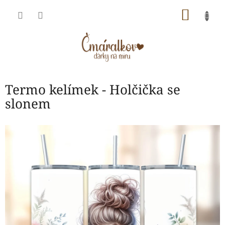
Přejít
NÁKU
na
obsah
KOŠÍK
Termo kelímek - Holčička se
slonem