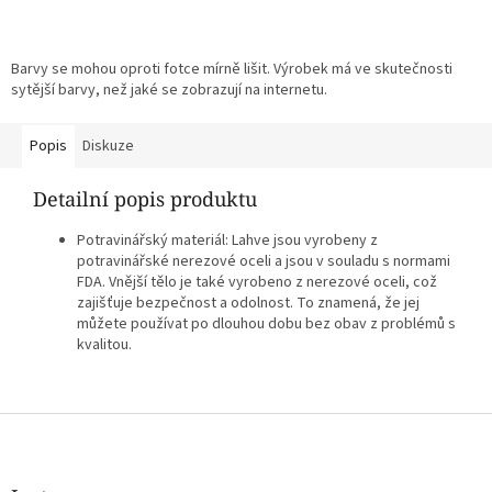
Barvy se mohou oproti fotce mírně lišit. Výrobek má ve skutečnosti
sytější barvy, než jaké se zobrazují na internetu.
Popis
Diskuze
Detailní popis produktu
Potravinářský materiál: Lahve jsou vyrobeny z
potravinářské nerezové oceli a jsou v souladu s normami
FDA. Vnější tělo je také vyrobeno z nerezové oceli, což
zajišťuje bezpečnost a odolnost. To znamená, že jej
můžete používat po dlouhou dobu bez obav z problémů s
kvalitou.
Z
á
p