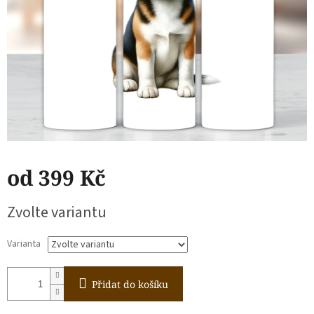
od
399 Kč
Měrná
Zvolte variantu
cena:
Varianta
Přidat do košíku