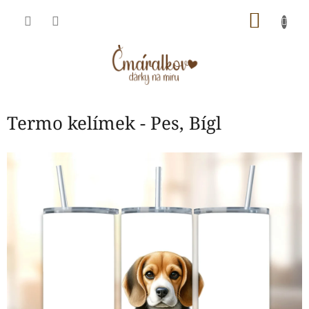
Přejít
NÁKU
na
obsah
KOŠÍK
Termo kelímek - Pes, Bígl