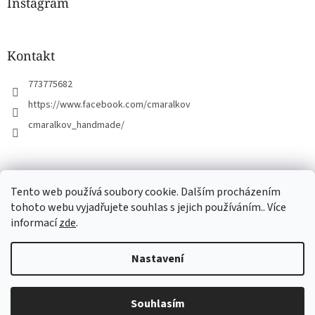
a
Instagram
t
í
Kontakt
773775682
https://www.facebook.com/cmaralkov
cmaralkov_handmade/
čmáralkov.cz
Tento web používá soubory cookie. Dalším procházením
tohoto webu vyjadřujete souhlas s jejich používáním.. Více
informací
zde
.
Vytvořil Shoptet
Nastavení
Copyright 2026
Čmáralkov
. Všechna práva vyhrazena.
Upravit
Souhlasím
nastavení cookies