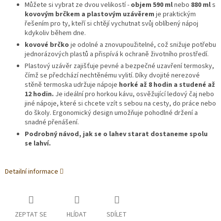
Můžete si vybrat ze dvou velikostí -
objem 590 ml
nebo
880 ml
s
kovovým brčkem a plastovým uzávěrem
je praktickým
řešením pro ty, kteří si chtějí vychutnat svůj oblíbený nápoj
kdykoliv během dne.
kovové brčko
je odolné a znovupoužitelné, což snižuje potřebu
jednorázových plastů a přispívá k ochraně životního prostředí.
Plastový uzávěr zajišťuje pevné a bezpečné uzavření termosky,
čímž se předchází nechtěnému vylití. Díky dvojité nerezové
stěně termoska udržuje nápoje
horké až 8 hodin a studené až
12 hodin.
Je ideální pro horkou kávu, osvěžující ledový čaj nebo
jiné nápoje, které si chcete vzít s sebou na cesty, do práce nebo
do školy. Ergonomický design umožňuje pohodlné držení a
snadné přenášení.
Podrobný návod, jak se o lahev starat dostaneme spolu
se lahví.
Detailní informace
ZEPTAT SE
HLÍDAT
SDÍLET