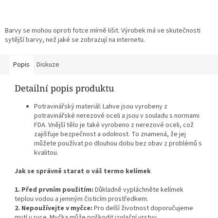
Barvy se mohou oproti fotce mírně lišit. Výrobek má ve skutečnosti
sytější barvy, než jaké se zobrazují na internetu.
Popis
Diskuze
Detailní popis produktu
Potravinářský materiál: Lahve jsou vyrobeny z
potravinářské nerezové oceli a jsou v souladu s normami
FDA. Vnější tělo je také vyrobeno z nerezové oceli, což
zajišťuje bezpečnost a odolnost. To znamená, že jej
můžete používat po dlouhou dobu bez obav z problémů s
kvalitou.
Jak se správně starat o váš termo kelímek
1. Před prvním použitím:
Důkladně vypláchněte kelímek
teplou vodou a jemným čisticím prostředkem.
2. Nepoužívejte v myčce:
Pro delší životnost doporučujeme
mytí v ruce. Myčka může poškodit izolační vrstvu.