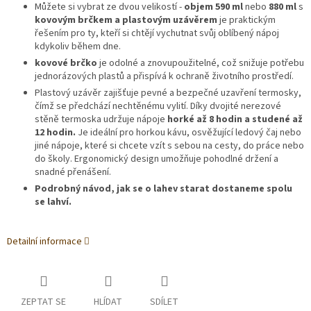
Můžete si vybrat ze dvou velikostí -
objem 590 ml
nebo
880 ml
s
kovovým brčkem a plastovým uzávěrem
je praktickým
řešením pro ty, kteří si chtějí vychutnat svůj oblíbený nápoj
kdykoliv během dne.
kovové brčko
je odolné a znovupoužitelné, což snižuje potřebu
jednorázových plastů a přispívá k ochraně životního prostředí.
Plastový uzávěr zajišťuje pevné a bezpečné uzavření termosky,
čímž se předchází nechtěnému vylití. Díky dvojité nerezové
stěně termoska udržuje nápoje
horké až 8 hodin a studené až
12 hodin.
Je ideální pro horkou kávu, osvěžující ledový čaj nebo
jiné nápoje, které si chcete vzít s sebou na cesty, do práce nebo
do školy. Ergonomický design umožňuje pohodlné držení a
snadné přenášení.
Podrobný návod, jak se o lahev starat dostaneme spolu
se lahví.
Detailní informace
ZEPTAT SE
HLÍDAT
SDÍLET