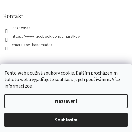
t
í
Kontakt
773775682
https://www.facebook.com/cmaralkov
cmaralkov_handmade/
čmáralkov.cz
Tento web používá soubory cookie. Dalším procházením
tohoto webu vyjadřujete souhlas s jejich používáním.. Více
informací
zde
.
Vytvořil Shoptet
Nastavení
Copyright 2026
Čmáralkov
. Všechna práva vyhrazena.
Upravit
Souhlasím
nastavení cookies