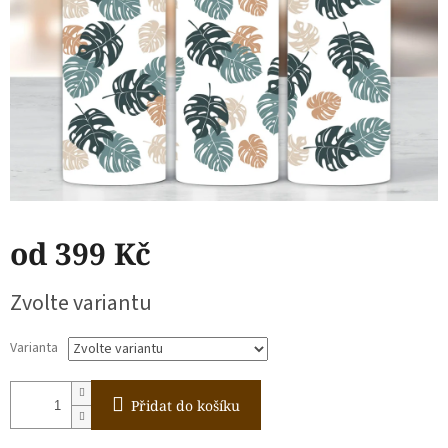
od
399 Kč
Měrná
Zvolte variantu
cena:
Varianta
Přidat do košíku