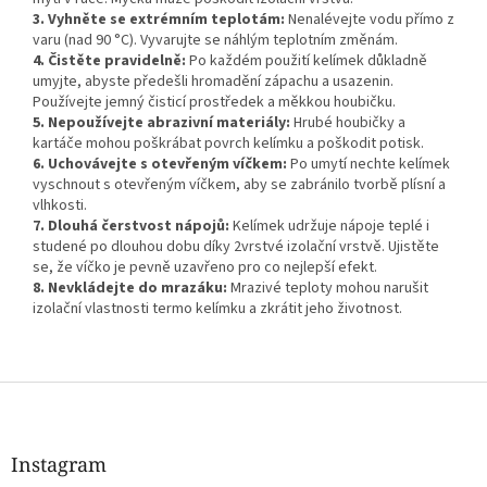
3. Vyhněte se extrémním teplotám:
Nenalévejte vodu přímo z
varu (nad 90 °C). Vyvarujte se náhlým teplotním změnám.
4. Čistěte pravidelně:
Po každém použití kelímek důkladně
umyjte, abyste předešli hromadění zápachu a usazenin.
Používejte jemný čisticí prostředek a měkkou houbičku.
5. Nepoužívejte abrazivní materiály:
Hrubé houbičky a
kartáče mohou poškrábat povrch kelímku a poškodit potisk.
6. Uchovávejte s otevřeným víčkem:
Po umytí nechte kelímek
vyschnout s otevřeným víčkem, aby se zabránilo tvorbě plísní a
vlhkosti.
7. Dlouhá čerstvost nápojů:
Kelímek udržuje nápoje teplé i
studené po dlouhou dobu díky 2vrstvé izolační vrstvě. Ujistěte
se, že víčko je pevně uzavřeno pro co nejlepší efekt.
8. Nevkládejte do mrazáku:
Mrazivé teploty mohou narušit
izolační vlastnosti termo kelímku a zkrátit jeho životnost.
Z
á
p
a
Instagram