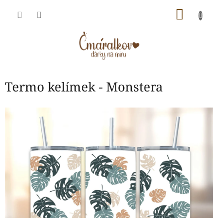
Přejít
NÁKU
na
obsah
KOŠÍK
Termo kelímek - Monstera