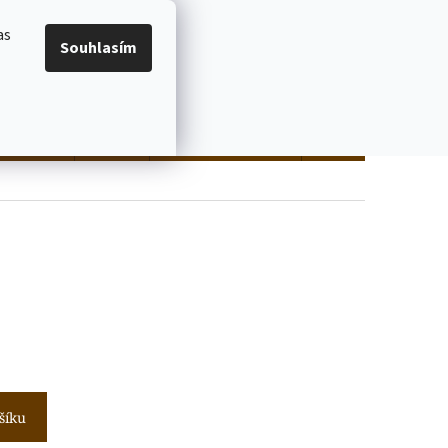
PODMÍNKY OCHRANY OSOBNÍCH ÚDAJŮ
Přihlášení
as
Souhlasím
NÁKUPNÍ
Prázdný košík
KOŠÍK
Trička
různé
Magnetky a placky
Obchodní podmínky
šíku