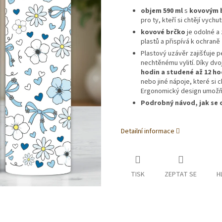
objem 590 ml
s
kovovým 
pro ty, kteří si chtějí vych
kovové brčko
je odolné a
plastů a přispívá k ochraně 
Plastový uzávěr zajišťuje 
nechtěnému vylití. Díky dv
hodin a studené až 12 ho
nebo jiné nápoje, které si 
Ergonomický design umožňu
Podrobný návod, jak se o
Detailní informace
TISK
ZEPTAT SE
H