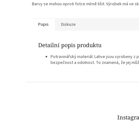
Barvy se mohou oproti fotce mírně lišit. Výrobek má ve sku
Popis
Diskuze
Detailní popis produktu
Potravinářský materiál: Lahve jsou vyrobeny z p
bezpečnost a odolnost. To znamená, že jej můž
Z
á
p
a
t
Instagr
í