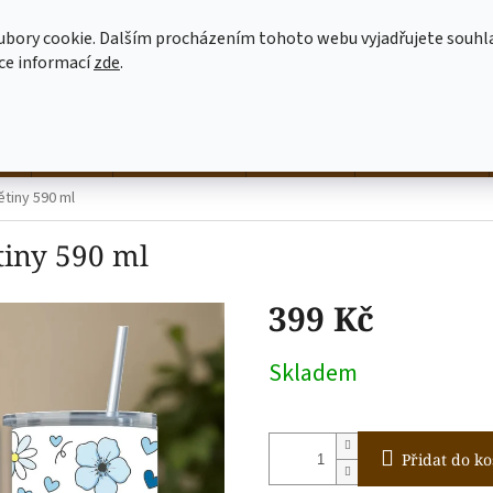
MOJE OBJEDNÁVKA
JAK NAKUPOVAT
OBCHODNÍ PODMÍNKY
ubory cookie. Dalším procházením tohoto webu vyjadřujete souhl
íce informací
zde
.
HLEDAT
né
hrnky
NALEP SI SÁM
dekorace
látkové tašky
tiny 590 ml
tiny 590 ml
399 Kč
Měrná
Skladem
cena:
Přidat do ko