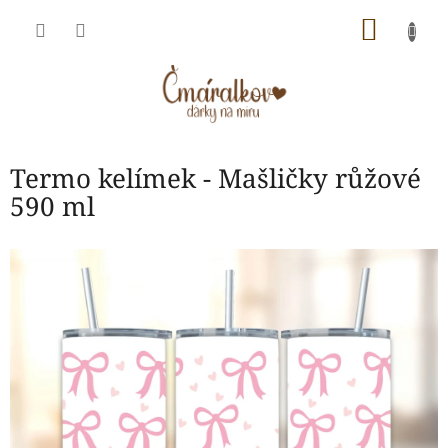
Přejít
NÁKU
na
obsah
KOŠÍK
Termo kelímek - Mašličky růžové
590 ml