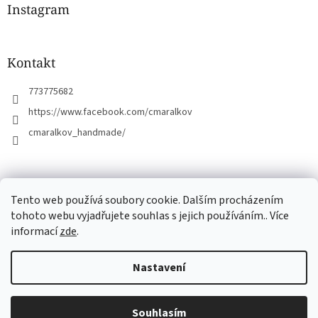
a
Instagram
t
í
Kontakt
773775682
https://www.facebook.com/cmaralkov
cmaralkov_handmade/
čmáralkov.cz
Tento web používá soubory cookie. Dalším procházením
tohoto webu vyjadřujete souhlas s jejich používáním.. Více
informací
zde
.
Vytvořil Shoptet
Nastavení
Copyright 2026
Čmáralkov
. Všechna práva vyhrazena.
Upravit
Souhlasím
nastavení cookies