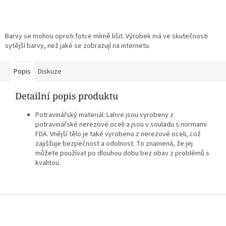
Barvy se mohou oproti fotce mírně lišit. Výrobek má ve skutečnosti
sytější barvy, než jaké se zobrazují na internetu.
Popis
Diskuze
Detailní popis produktu
Potravinářský materiál: Lahve jsou vyrobeny z
potravinářské nerezové oceli a jsou v souladu s normami
FDA. Vnější tělo je také vyrobeno z nerezové oceli, což
zajišťuje bezpečnost a odolnost. To znamená, že jej
můžete používat po dlouhou dobu bez obav z problémů s
kvalitou.
Z
á
p