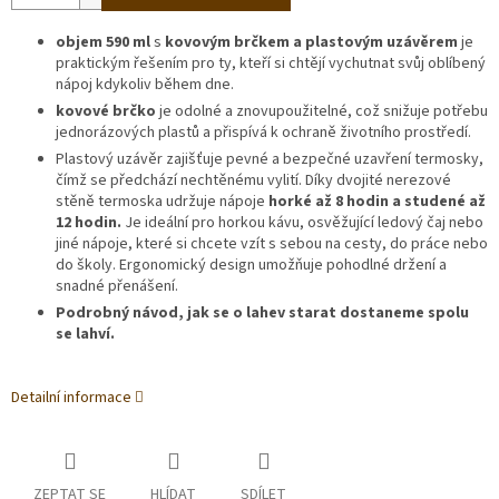
objem 590 ml
s
kovovým brčkem a plastovým uzávěrem
je
praktickým řešením pro ty, kteří si chtějí vychutnat svůj oblíbený
nápoj kdykoliv během dne.
kovové brčko
je odolné a znovupoužitelné, což snižuje potřebu
jednorázových plastů a přispívá k ochraně životního prostředí.
Plastový uzávěr zajišťuje pevné a bezpečné uzavření termosky,
čímž se předchází nechtěnému vylití. Díky dvojité nerezové
stěně termoska udržuje nápoje
horké až 8 hodin a studené až
12 hodin.
Je ideální pro horkou kávu, osvěžující ledový čaj nebo
jiné nápoje, které si chcete vzít s sebou na cesty, do práce nebo
do školy. Ergonomický design umožňuje pohodlné držení a
snadné přenášení.
Podrobný návod, jak se o lahev starat dostaneme spolu
se lahví.
Detailní informace
ZEPTAT SE
HLÍDAT
SDÍLET