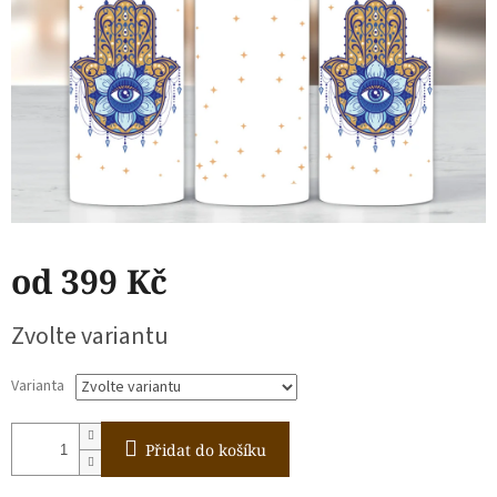
od
399 Kč
Měrná
Zvolte variantu
cena:
Varianta
Přidat do košíku