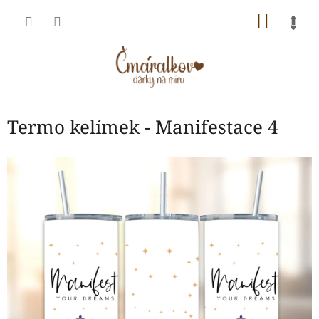
Přejít
NÁKU
na
obsah
KOŠÍK
Termo kelímek - Manifestace 4