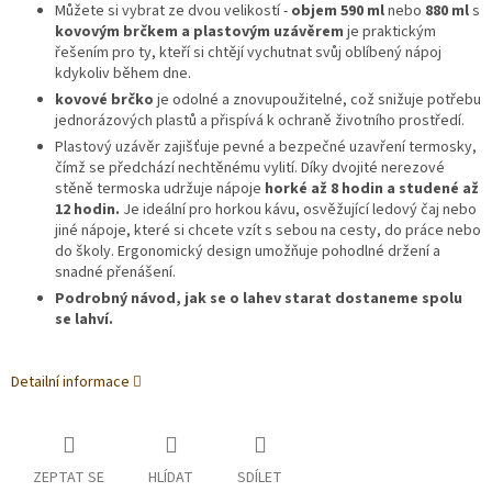
Můžete si vybrat ze dvou velikostí -
objem 590 ml
nebo
880 ml
s
kovovým brčkem a plastovým uzávěrem
je praktickým
řešením pro ty, kteří si chtějí vychutnat svůj oblíbený nápoj
kdykoliv během dne.
kovové brčko
je odolné a znovupoužitelné, což snižuje potřebu
jednorázových plastů a přispívá k ochraně životního prostředí.
Plastový uzávěr zajišťuje pevné a bezpečné uzavření termosky,
čímž se předchází nechtěnému vylití. Díky dvojité nerezové
stěně termoska udržuje nápoje
horké až 8 hodin a studené až
12 hodin.
Je ideální pro horkou kávu, osvěžující ledový čaj nebo
jiné nápoje, které si chcete vzít s sebou na cesty, do práce nebo
do školy. Ergonomický design umožňuje pohodlné držení a
snadné přenášení.
Podrobný návod, jak se o lahev starat dostaneme spolu
se lahví.
Detailní informace
ZEPTAT SE
HLÍDAT
SDÍLET