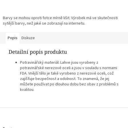
Barvy se mohou oproti fotce mírně lišit. Výrobek má ve skutečnosti
sytější barvy, než jaké se zobrazují na internetu.
Popis
Diskuze
Detailní popis produktu
Potravinářský materiál: Lahve jsou vyrobeny z
potravinářské nerezové oceli a jsou v souladu s normami
FDA. Vnější tělo je také vyrobeno z nerezové oceli, což
zajišťuje bezpečnost a odolnost. To znamená, že jej
můžete používat po dlouhou dobu bez obav z problémů s
kvalitou.
Z
á
p