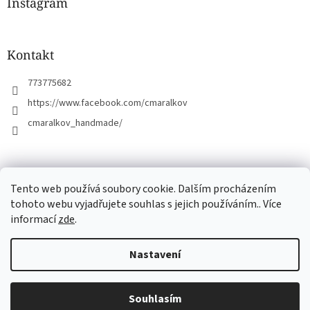
a
Instagram
t
í
Kontakt
773775682
https://www.facebook.com/cmaralkov
cmaralkov_handmade/
čmáralkov.cz
Tento web používá soubory cookie. Dalším procházením
tohoto webu vyjadřujete souhlas s jejich používáním.. Více
informací
zde
.
Vytvořil Shoptet
Nastavení
Copyright 2026
Čmáralkov
. Všechna práva vyhrazena.
Upravit
Souhlasím
nastavení cookies