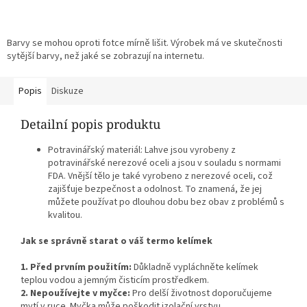
Barvy se mohou oproti fotce mírně lišit. Výrobek má ve skutečnosti
sytější barvy, než jaké se zobrazují na internetu.
Popis
Diskuze
Detailní popis produktu
Potravinářský materiál: Lahve jsou vyrobeny z
potravinářské nerezové oceli a jsou v souladu s normami
FDA. Vnější tělo je také vyrobeno z nerezové oceli, což
zajišťuje bezpečnost a odolnost. To znamená, že jej
můžete používat po dlouhou dobu bez obav z problémů s
kvalitou.
Jak se správně starat o váš termo kelímek
1. Před prvním použitím:
Důkladně vypláchněte kelímek
teplou vodou a jemným čisticím prostředkem.
2. Nepoužívejte v myčce:
Pro delší životnost doporučujeme
mytí v ruce. Myčka může poškodit izolační vrstvu.