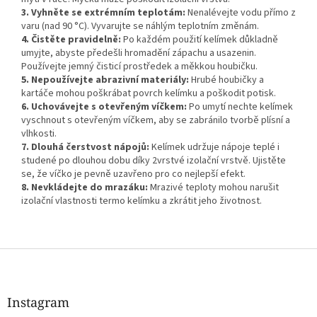
3. Vyhněte se extrémním teplotám:
Nenalévejte vodu přímo z
varu (nad 90 °C). Vyvarujte se náhlým teplotním změnám.
4. Čistěte pravidelně:
Po každém použití kelímek důkladně
umyjte, abyste předešli hromadění zápachu a usazenin.
Používejte jemný čisticí prostředek a měkkou houbičku.
5. Nepoužívejte abrazivní materiály:
Hrubé houbičky a
kartáče mohou poškrábat povrch kelímku a poškodit potisk.
6. Uchovávejte s otevřeným víčkem:
Po umytí nechte kelímek
vyschnout s otevřeným víčkem, aby se zabránilo tvorbě plísní a
vlhkosti.
7. Dlouhá čerstvost nápojů:
Kelímek udržuje nápoje teplé i
studené po dlouhou dobu díky 2vrstvé izolační vrstvě. Ujistěte
se, že víčko je pevně uzavřeno pro co nejlepší efekt.
8. Nevkládejte do mrazáku:
Mrazivé teploty mohou narušit
izolační vlastnosti termo kelímku a zkrátit jeho životnost.
Z
á
p
a
Instagram