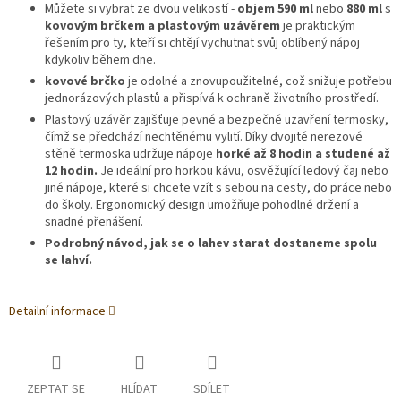
Můžete si vybrat ze dvou velikostí -
objem 590 ml
nebo
880 ml
s
kovovým brčkem a plastovým uzávěrem
je praktickým
řešením pro ty, kteří si chtějí vychutnat svůj oblíbený nápoj
kdykoliv během dne.
kovové brčko
je odolné a znovupoužitelné, což snižuje potřebu
jednorázových plastů a přispívá k ochraně životního prostředí.
Plastový uzávěr zajišťuje pevné a bezpečné uzavření termosky,
čímž se předchází nechtěnému vylití. Díky dvojité nerezové
stěně termoska udržuje nápoje
horké až 8 hodin a studené až
12 hodin.
Je ideální pro horkou kávu, osvěžující ledový čaj nebo
jiné nápoje, které si chcete vzít s sebou na cesty, do práce nebo
do školy. Ergonomický design umožňuje pohodlné držení a
snadné přenášení.
Podrobný návod, jak se o lahev starat dostaneme spolu
se lahví.
Detailní informace
ZEPTAT SE
HLÍDAT
SDÍLET