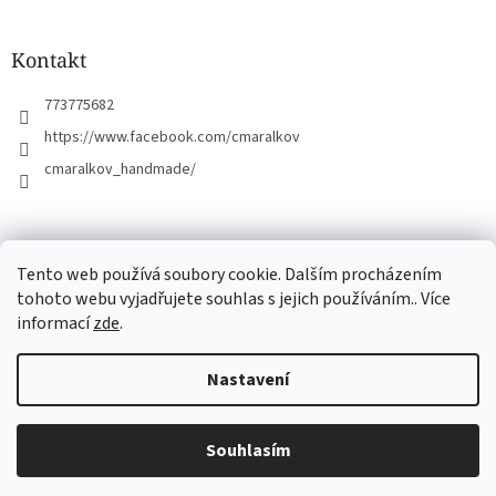
t
í
Kontakt
773775682
https://www.facebook.com/cmaralkov
cmaralkov_handmade/
čmáralkov.cz
Tento web používá soubory cookie. Dalším procházením
tohoto webu vyjadřujete souhlas s jejich používáním.. Více
informací
zde
.
Vytvořil Shoptet
Nastavení
Copyright 2026
Čmáralkov
. Všechna práva vyhrazena.
Upravit
Souhlasím
nastavení cookies