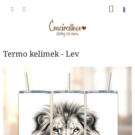
Přejít
NÁKU
na
obsah
KOŠÍK
Termo kelímek - Lev