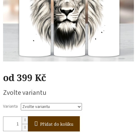
od
399 Kč
Měrná
Zvolte variantu
cena:
Varianta
Přidat do košíku