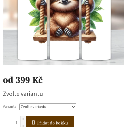
od
399 Kč
Měrná
Zvolte variantu
cena:
Varianta
Přidat do košíku