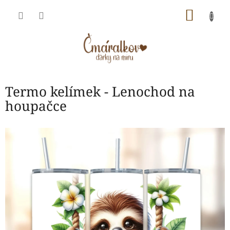
Přejít
NÁKU
na
obsah
KOŠÍK
Termo kelímek - Lenochod na
houpačce