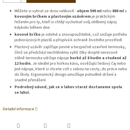
Můžete si vybrat ze dvou velikostí -
objem 590 ml
nebo
880 ml
s
kovovým brčkem a plastovým uzávěrem
je praktickým
řešením pro ty, kteří si chtějí vychutnat svůj oblíbený nápoj
kdykoliv během dne.
kovové brčko
je odolné a znovupoužitelné, což snižuje potřebu
jednorázových plastů a přispívá k ochraně životního prostředí.
Plastový uzávěr zajišťuje pevné a bezpečné uzavření termosky,
čímž se předchází nechtěnému vylití. Díky dvojité nerezové
stěně termoska udržuje nápoje
horké až 8 hodin a studené až
12 hodin.
Je ideální pro horkou kávu, osvěžující ledový čaj nebo
jiné nápoje, které si chcete vzít s sebou na cesty, do práce nebo
do školy. Ergonomický design umožňuje pohodlné držení a
snadné přenášení.
Podrobný návod, jak se o lahev starat dostaneme spolu
se lahví.
Detailní informace