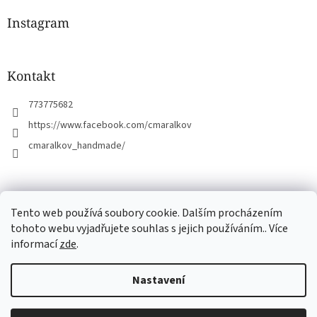
p
a
Instagram
t
í
Kontakt
773775682
https://www.facebook.com/cmaralkov
cmaralkov_handmade/
čmáralkov.cz
Tento web používá soubory cookie. Dalším procházením
tohoto webu vyjadřujete souhlas s jejich používáním.. Více
informací
zde
.
Vytvořil Shoptet
Nastavení
Copyright 2026
Čmáralkov
. Všechna práva vyhrazena.
Upravit