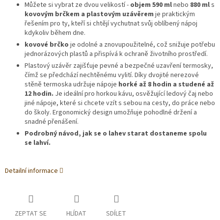
Můžete si vybrat ze dvou velikostí -
objem 590 ml
nebo
880 ml
s
kovovým brčkem a plastovým uzávěrem
je praktickým
řešením pro ty, kteří si chtějí vychutnat svůj oblíbený nápoj
kdykoliv během dne.
kovové brčko
je odolné a znovupoužitelné, což snižuje potřebu
jednorázových plastů a přispívá k ochraně životního prostředí.
Plastový uzávěr zajišťuje pevné a bezpečné uzavření termosky,
čímž se předchází nechtěnému vylití. Díky dvojité nerezové
stěně termoska udržuje nápoje
horké až 8 hodin a studené až
12 hodin.
Je ideální pro horkou kávu, osvěžující ledový čaj nebo
jiné nápoje, které si chcete vzít s sebou na cesty, do práce nebo
do školy. Ergonomický design umožňuje pohodlné držení a
snadné přenášení.
Podrobný návod, jak se o lahev starat dostaneme spolu
se lahví.
Detailní informace
ZEPTAT SE
HLÍDAT
SDÍLET