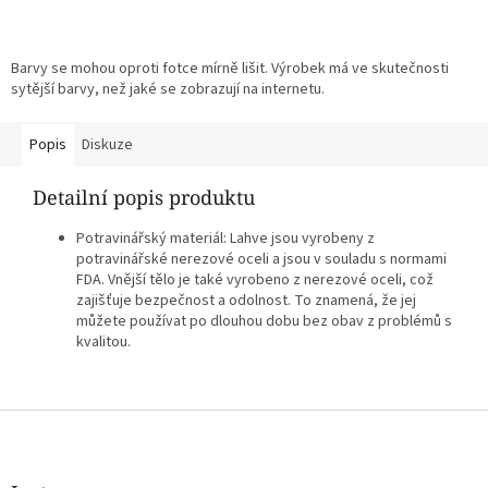
Barvy se mohou oproti fotce mírně lišit. Výrobek má ve skutečnosti
sytější barvy, než jaké se zobrazují na internetu.
Popis
Diskuze
Detailní popis produktu
Potravinářský materiál: Lahve jsou vyrobeny z
potravinářské nerezové oceli a jsou v souladu s normami
FDA. Vnější tělo je také vyrobeno z nerezové oceli, což
zajišťuje bezpečnost a odolnost. To znamená, že jej
můžete používat po dlouhou dobu bez obav z problémů s
kvalitou.
Z
á
p