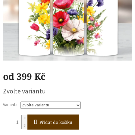
od
399 Kč
Měrná
Zvolte variantu
cena:
Varianta
Přidat do košíku