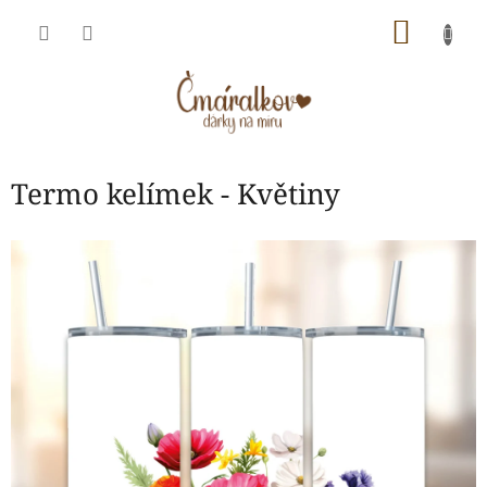
Přejít
NÁKU
na
obsah
KOŠÍK
Termo kelímek - Květiny