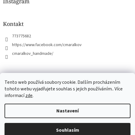
a
Instagram
t
í
Kontakt
773775682
https://www.facebook.com/cmaralkov
cmaralkov_handmade/
čmáralkov.cz
Tento web používá soubory cookie. Dalším procházením
tohoto webu vyjadřujete souhlas s jejich používáním.. Více
informací
zde
.
Vytvořil Shoptet
Nastavení
Copyright 2026
Čmáralkov
. Všechna práva vyhrazena.
Upravit
Souhlasím
nastavení cookies