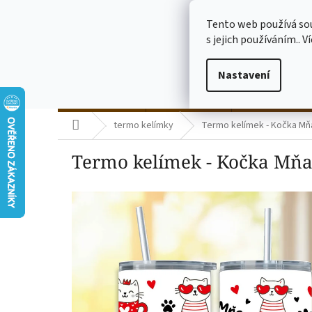
Přejít
773775682
na
Tento web používá so
obsah
s jejich používáním.. V
Nastavení
termo kelímky
skleničky čiré
skleničky mléč
Domů
termo kelímky
Termo kelímek - Kočka Mň
Termo kelímek - Kočka Mňa