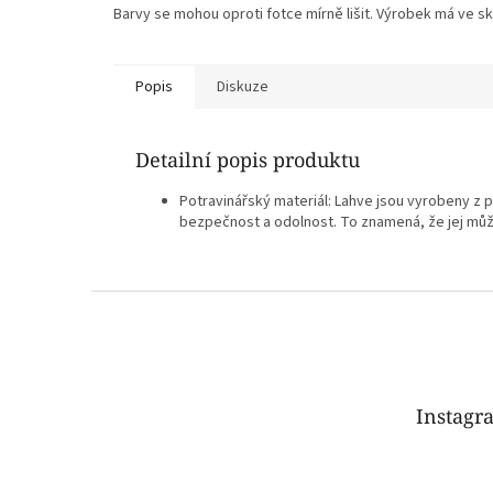
Barvy se mohou oproti fotce mírně lišit. Výrobek má ve sku
Popis
Diskuze
Detailní popis produktu
Potravinářský materiál: Lahve jsou vyrobeny z p
bezpečnost a odolnost. To znamená, že jej můž
Z
á
p
a
t
Instagr
í