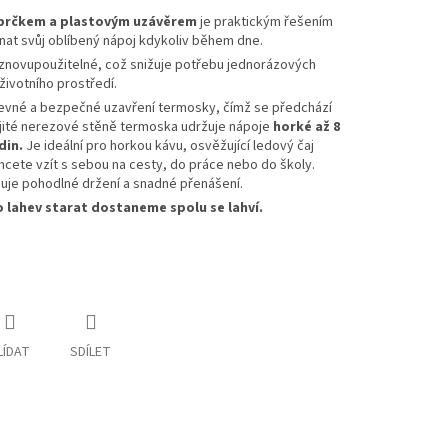
brčkem a plastovým uzávěrem
je praktickým řešením
utnat svůj oblíbený nápoj kdykoliv během dne.
 znovupoužitelné, což snižuje potřebu jednorázových
životního prostředí.
pevné a bezpečné uzavření termosky, čímž se předchází
ojité nerezové stěně termoska udržuje nápoje
horké až 8
din.
Je ideální pro horkou kávu, osvěžující ledový čaj
chcete vzít s sebou na cesty, do práce nebo do školy.
je pohodlné držení a snadné přenášení.
 lahev starat dostaneme spolu se lahví.
LÍDAT
SDÍLET