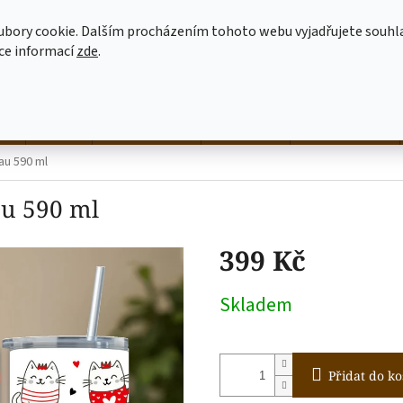
MOJE OBJEDNÁVKA
JAK NAKUPOVAT
OBCHODNÍ PODMÍNKY
ubory cookie. Dalším procházením tohoto webu vyjadřujete souhl
íce informací
zde
.
HLEDAT
né
hrnky
NALEP SI SÁM
dekorace
látkové tašky
au 590 ml
u 590 ml
399 Kč
Měrná
Skladem
cena:
Přidat do ko