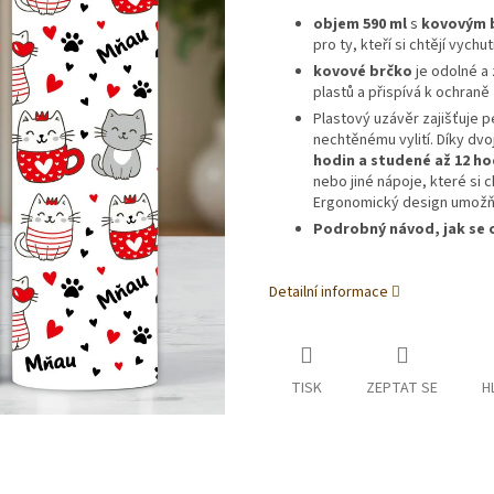
objem 590 ml
s
kovovým 
pro ty, kteří si chtějí vych
kovové brčko
je odolné a
plastů a přispívá k ochraně 
Plastový uzávěr zajišťuje 
nechtěnému vylití. Díky dv
hodin a studené až 12 ho
nebo jiné nápoje, které si 
Ergonomický design umožňu
Podrobný návod, jak se o
Detailní informace
TISK
ZEPTAT SE
H