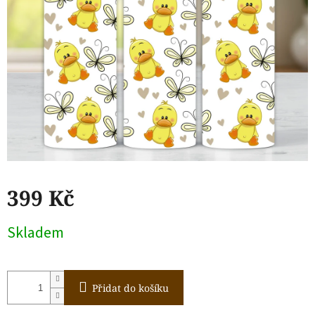
399 Kč
Měrná
Skladem
cena:
Přidat do košíku