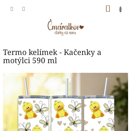
Přejít
NÁKU
na
obsah
KOŠÍK
Termo kelímek - Kačenky a
motýlci 590 ml