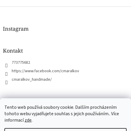
Z
á
p
a
Instagram
t
í
Kontakt
773775682
https://www.facebook.com/cmaralkov
cmaralkov_handmade/
čmáralkov.cz
Tento web používá soubory cookie. Dalším procházením
tohoto webu vyjadřujete souhlas s jejich používáním.. Více
informací
zde
.