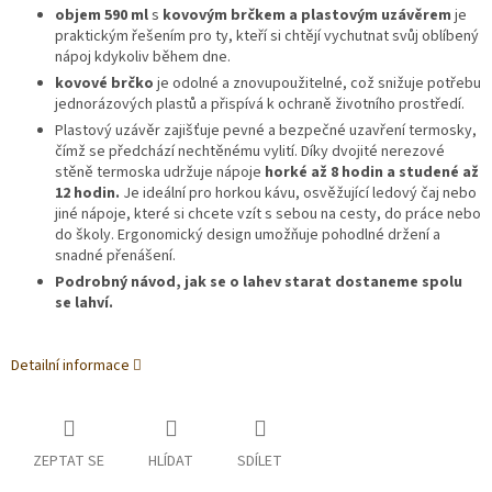
objem 590 ml
s
kovovým brčkem a plastovým uzávěrem
je
praktickým řešením pro ty, kteří si chtějí vychutnat svůj oblíbený
nápoj kdykoliv během dne.
kovové brčko
je odolné a znovupoužitelné, což snižuje potřebu
jednorázových plastů a přispívá k ochraně životního prostředí.
Plastový uzávěr zajišťuje pevné a bezpečné uzavření termosky,
čímž se předchází nechtěnému vylití. Díky dvojité nerezové
stěně termoska udržuje nápoje
horké až 8 hodin a studené až
12 hodin.
Je ideální pro horkou kávu, osvěžující ledový čaj nebo
jiné nápoje, které si chcete vzít s sebou na cesty, do práce nebo
do školy. Ergonomický design umožňuje pohodlné držení a
snadné přenášení.
Podrobný návod, jak se o lahev starat dostaneme spolu
se lahví.
Detailní informace
ZEPTAT SE
HLÍDAT
SDÍLET