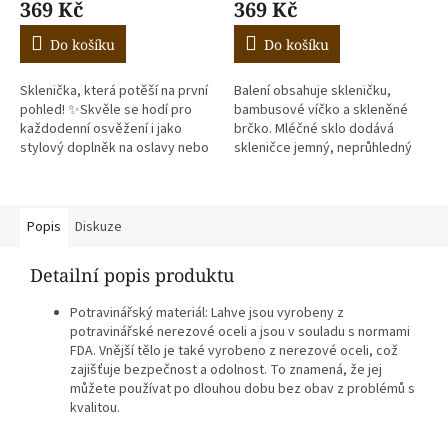
369 Kč
369 Kč
Do košíku
Do košíku
Sklenička, která potěší na první
Balení obsahuje skleničku,
pohled! ✨Skvěle se hodí pro
bambusové víčko a skleněné
každodenní osvěžení i jako
brčko. Mléčné sklo dodává
stylový doplněk na oslavy nebo
skleničce jemný, neprůhledný
chvíle pohody 🍹 Součástí
vzhled, který působí moderně a
balení je bambusové víčko a...
stylově. Sklenička je ideální...
Popis
Diskuze
Detailní popis produktu
Potravinářský materiál: Lahve jsou vyrobeny z
potravinářské nerezové oceli a jsou v souladu s normami
FDA. Vnější tělo je také vyrobeno z nerezové oceli, což
zajišťuje bezpečnost a odolnost. To znamená, že jej
můžete používat po dlouhou dobu bez obav z problémů s
kvalitou.