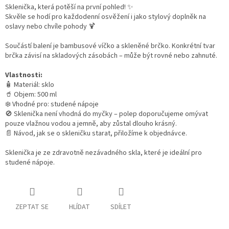
Sklenička, která potěší na první pohled! ✨
Skvěle se hodí pro každodenní osvěžení i jako stylový doplněk na
oslavy nebo chvíle pohody 🍹
Součástí balení je bambusové víčko a skleněné brčko.
Konkrétní tvar
brčka závisí na skladových zásobách – může být rovné nebo zahnuté.
Vlastnosti:
🧴 Materiál: sklo
🥤 Objem: 500 ml
❄️ Vhodné pro: studené nápoje
🚫 Sklenička není vhodná do myčky – polep doporučujeme omývat
pouze vlažnou vodou a jemně, aby zůstal dlouho krásný.
📄 Návod, jak se o skleničku starat, přiložíme k objednávce.
Sklenička je ze zdravotně nezávadného skla, které je ideální pro
studené nápoje.
ZEPTAT SE
HLÍDAT
SDÍLET