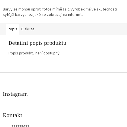
Barvy se mohou oproti fotce mírně lišit. Výrobek má ve skutečnosti
sytější barvy, než jaké se zobrazují na internetu.
Popis
Diskuze
Detailní popis produktu
Popis produktu není dostupný
Z
á
p
a
Instagram
t
í
Kontakt
773775682