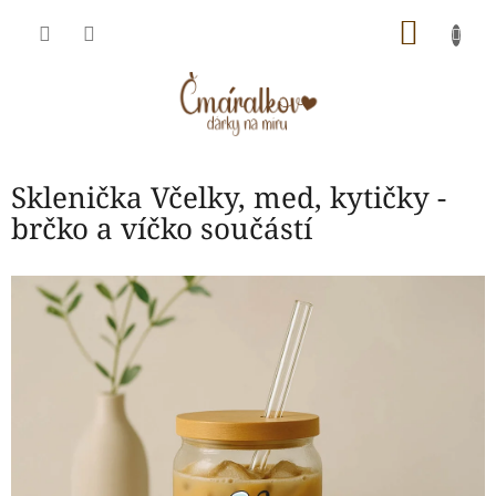
Přejít
NÁKU
na
obsah
KOŠÍK
Sklenička Včelky, med, kytičky -
brčko a víčko součástí