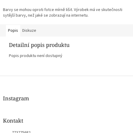
Barvy se mohou oproti fotce mírně lišit. Výrobek má ve skutečnosti
sytější barvy, než jaké se zobrazují na internetu.
Popis
Diskuze
Detailní popis produktu
Popis produktu není dostupný
Z
á
p
a
Instagram
t
í
Kontakt
773775682