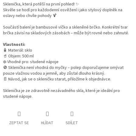
Sklenička, která potěší na první pohled! ✨
Skvěle se hodí pro každodenní osvěžení i jako stylový doplněk na
oslavy nebo chvíle pohody 🍹
Součástí balení je bambusové víčko a skleněné brčko.
Konkrétní tvar
brčka závisí na skladových zásobách – může být rovné nebo zahnuté.
Vlastnosti:
🧴 Materiál: sklo
🥤 Objem: 500 ml
❄️ Vhodné pro: studené nápoje
🚫 Sklenička není vhodná do myčky – polep doporučujeme omývat
pouze vlažnou vodou a jemně, aby zůstal dlouho krásný.
📄 Návod, jak se o skleničku starat, přiložíme k objednávce.
Sklenička je ze zdravotně nezávadného skla, které je ideální pro
studené nápoje.
ZEPTAT SE
HLÍDAT
SDÍLET