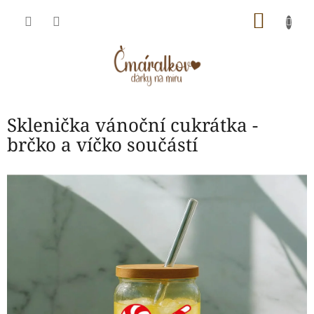
Přejít
NÁKU
na
obsah
KOŠÍK
Sklenička vánoční cukrátka -
brčko a víčko součástí