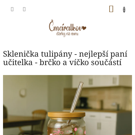
Přejít
NÁKU
na
obsah
KOŠÍK
Sklenička tulipány - nejlepší paní
učitelka - brčko a víčko součástí