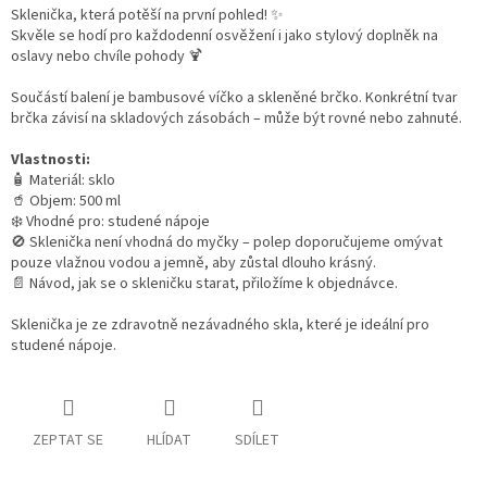
Sklenička, která potěší na první pohled! ✨
Skvěle se hodí pro každodenní osvěžení i jako stylový doplněk na
oslavy nebo chvíle pohody 🍹
Součástí balení je bambusové víčko a skleněné brčko.
Konkrétní tvar
brčka závisí na skladových zásobách – může být rovné nebo zahnuté.
Vlastnosti:
🧴 Materiál: sklo
🥤 Objem: 500 ml
❄️ Vhodné pro: studené nápoje
🚫 Sklenička není vhodná do myčky – polep doporučujeme omývat
pouze vlažnou vodou a jemně, aby zůstal dlouho krásný.
📄 Návod, jak se o skleničku starat, přiložíme k objednávce.
Sklenička je ze zdravotně nezávadného skla, které je ideální pro
studené nápoje.
ZEPTAT SE
HLÍDAT
SDÍLET