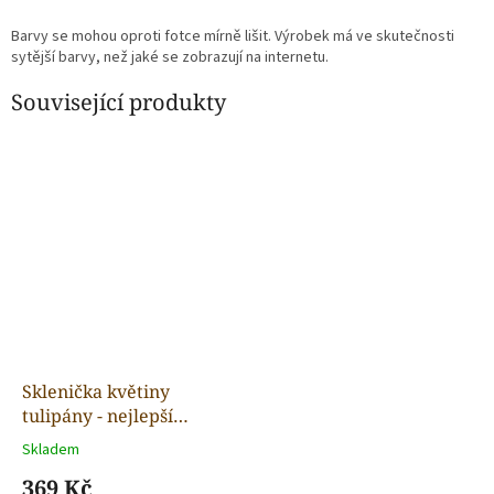
Barvy se mohou oproti fotce mírně lišit. Výrobek má ve skutečnosti
sytější barvy, než jaké se zobrazují na internetu.
Související produkty
Sklenička květiny
tulipány - nejlepší
maminka - brčko a víčko
Skladem
součástí
369 Kč