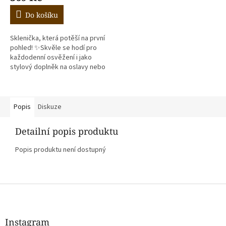
Do košíku
Sklenička, která potěší na první
pohled! ✨Skvěle se hodí pro
každodenní osvěžení i jako
stylový doplněk na oslavy nebo
chvíle pohody 🍹 Součástí
balení je bambusové víčko a...
Popis
Diskuze
Detailní popis produktu
Popis produktu není dostupný
Z
á
p
a
Instagram