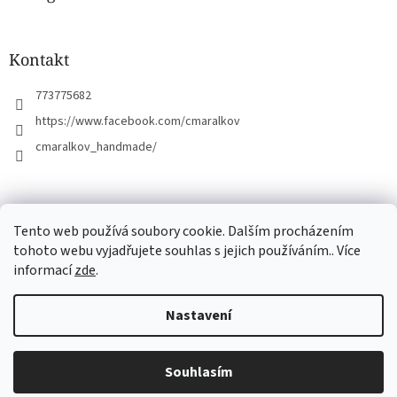
t
í
Kontakt
773775682
https://www.facebook.com/cmaralkov
cmaralkov_handmade/
čmáralkov.cz
Tento web používá soubory cookie. Dalším procházením
tohoto webu vyjadřujete souhlas s jejich používáním.. Více
informací
zde
.
Vytvořil Shoptet
Nastavení
Copyright 2026
Čmáralkov
. Všechna práva vyhrazena.
Upravit
Souhlasím
nastavení cookies