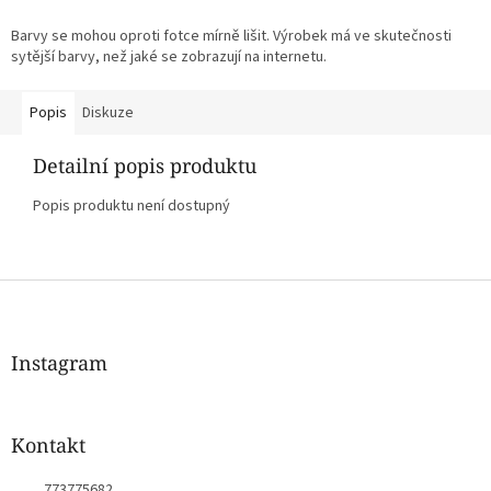
Barvy se mohou oproti fotce mírně lišit. Výrobek má ve skutečnosti
sytější barvy, než jaké se zobrazují na internetu.
Popis
Diskuze
Detailní popis produktu
Popis produktu není dostupný
Z
á
p
a
Instagram
t
í
Kontakt
773775682