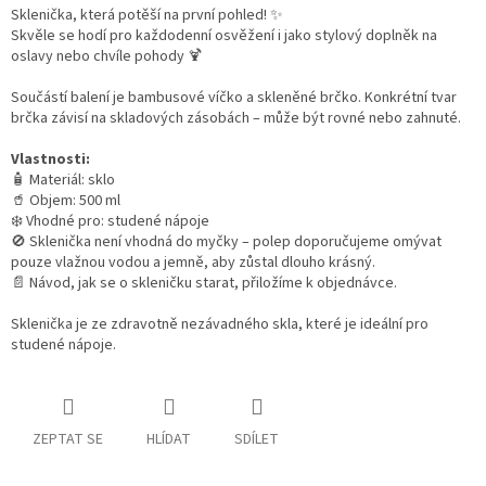
Sklenička, která potěší na první pohled! ✨
Skvěle se hodí pro každodenní osvěžení i jako stylový doplněk na
oslavy nebo chvíle pohody 🍹
Součástí balení je bambusové víčko a skleněné brčko.
Konkrétní tvar
brčka závisí na skladových zásobách – může být rovné nebo zahnuté.
Vlastnosti:
🧴 Materiál: sklo
🥤 Objem: 500 ml
❄️ Vhodné pro: studené nápoje
🚫 Sklenička není vhodná do myčky – polep doporučujeme omývat
pouze vlažnou vodou a jemně, aby zůstal dlouho krásný.
📄 Návod, jak se o skleničku starat, přiložíme k objednávce.
Sklenička je ze zdravotně nezávadného skla, které je ideální pro
studené nápoje.
ZEPTAT SE
HLÍDAT
SDÍLET