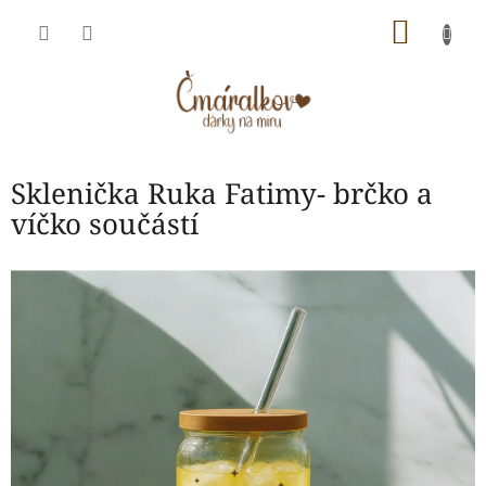
Přejít
NÁKU
na
obsah
KOŠÍK
Sklenička Ruka Fatimy- brčko a
víčko součástí