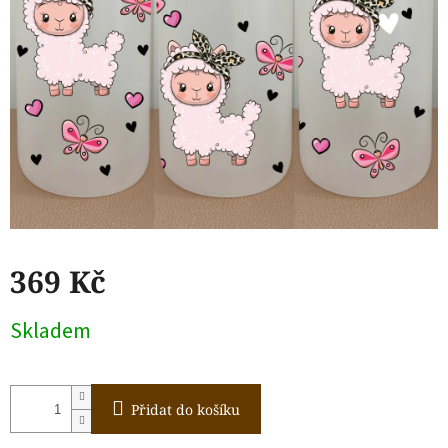
369 Kč
Měrná
Skladem
cena:
Přidat do košíku