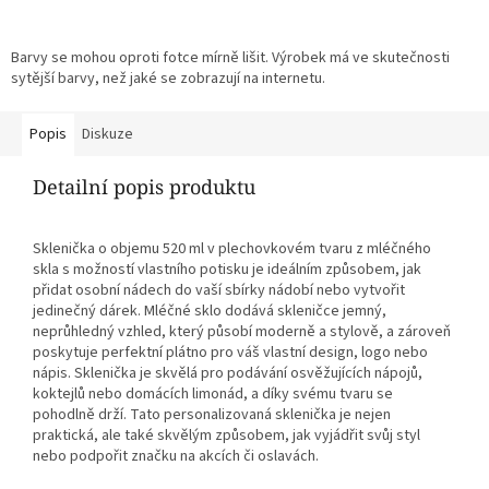
Barvy se mohou oproti fotce mírně lišit. Výrobek má ve skutečnosti
sytější barvy, než jaké se zobrazují na internetu.
Popis
Diskuze
Detailní popis produktu
Sklenička o objemu 520 ml v plechovkovém tvaru z mléčného
skla s možností vlastního potisku je ideálním způsobem, jak
přidat osobní nádech do vaší sbírky nádobí nebo vytvořit
jedinečný dárek. Mléčné sklo dodává skleničce jemný,
neprůhledný vzhled, který působí moderně a stylově, a zároveň
poskytuje perfektní plátno pro váš vlastní design, logo nebo
nápis. Sklenička je skvělá pro podávání osvěžujících nápojů,
koktejlů nebo domácích limonád, a díky svému tvaru se
pohodlně drží. Tato personalizovaná sklenička je nejen
praktická, ale také skvělým způsobem, jak vyjádřit svůj styl
nebo podpořit značku na akcích či oslavách.