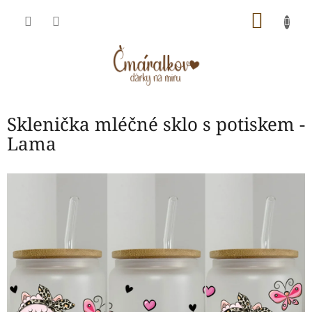
Přejít
NÁKU
na
obsah
KOŠÍK
Sklenička mléčné sklo s potiskem -
Lama