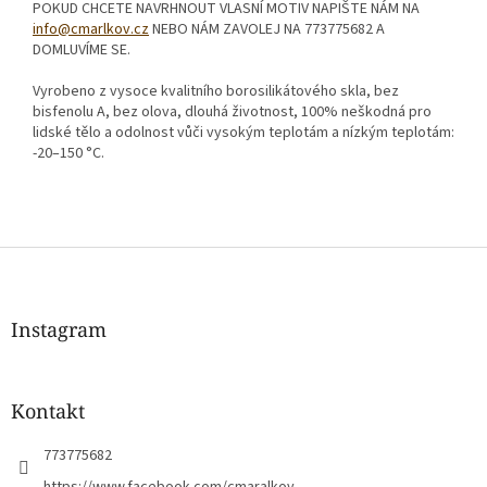
POKUD CHCETE NAVRHNOUT VLASNÍ MOTIV NAPIŠTE NÁM NA
info@cmarlkov.cz
NEBO NÁM ZAVOLEJ NA 773775682 A
DOMLUVÍME SE.
Vyrobeno z vysoce kvalitního borosilikátového skla, bez
bisfenolu A, bez olova, dlouhá životnost, 100% neškodná pro
lidské tělo a odolnost vůči vysokým teplotám a nízkým teplotám:
-20–150 °C.
Z
á
p
a
Instagram
t
í
Kontakt
773775682