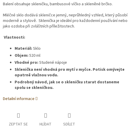
Balení obsahuje skleničku, bambusové víčko a skleněné brčko.
Mléčné sklo dodává skleničce jemný, neprůhledný vzhled, který působí
moderně a stylově. Sklenička je ideální pro každodenní používání nebo
jako ozdoba při zvláštních příležitostech.
Vlastnosti:
Materiál:
Sklo
Objem:
520 ml
Vhodné pro:
Studené nápoje
Sklenička není vhodná pro mytí v myčce. Potisk omývejte
opatrně vlažnou vodu.
Podrobný návod, jak se o skleničku starat dostaneme
spolu se skleničkou.
Detailní informace
ZEPTAT SE
HLÍDAT
SDÍLET