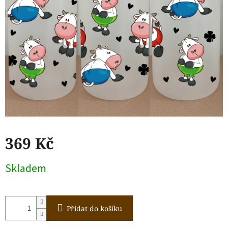
369 Kč
Měrná
Skladem
cena:
Přidat do košíku