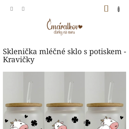
Přejít
NÁKU
na
obsah
KOŠÍK
Sklenička mléčné sklo s potiskem -
Kravičky