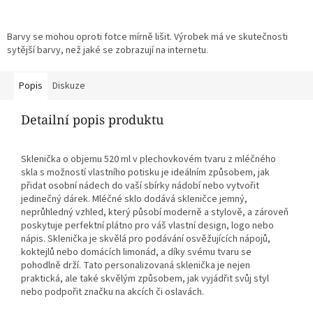
Barvy se mohou oproti fotce mírně lišit. Výrobek má ve skutečnosti
sytější barvy, než jaké se zobrazují na internetu.
Popis
Diskuze
Detailní popis produktu
Sklenička o objemu 520 ml v plechovkovém tvaru z mléčného
skla s možností vlastního potisku je ideálním způsobem, jak
přidat osobní nádech do vaší sbírky nádobí nebo vytvořit
jedinečný dárek. Mléčné sklo dodává skleničce jemný,
neprůhledný vzhled, který působí moderně a stylově, a zároveň
poskytuje perfektní plátno pro váš vlastní design, logo nebo
nápis. Sklenička je skvělá pro podávání osvěžujících nápojů,
koktejlů nebo domácích limonád, a díky svému tvaru se
pohodlně drží. Tato personalizovaná sklenička je nejen
praktická, ale také skvělým způsobem, jak vyjádřit svůj styl
nebo podpořit značku na akcích či oslavách.