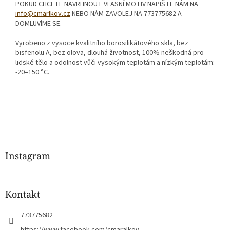
POKUD CHCETE NAVRHNOUT VLASNÍ MOTIV NAPIŠTE NÁM NA
info@cmarlkov.cz
NEBO NÁM ZAVOLEJ NA 773775682 A
DOMLUVÍME SE.
Vyrobeno z vysoce kvalitního borosilikátového skla, bez
bisfenolu A, bez olova, dlouhá životnost, 100% neškodná pro
lidské tělo a odolnost vůči vysokým teplotám a nízkým teplotám:
-20–150 °C.
Z
á
p
a
Instagram
t
í
Kontakt
773775682