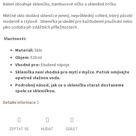
Balení obsahuje skleničku, bambusové víčko a skleněné brčko.
Mléčné sklo dodává skleničce jemný, neprůhledný vzhled, který působí
moderně a stylově. Sklenička je ideální pro každodenní používání nebo
jako ozdoba při zvláštních příležitostech.
Vlastnosti:
Materiál:
Sklo
Objem:
520 ml
Vhodné pro:
Studené nápoje
Sklenička není vhodná pro mytí v myčce. Potisk omývejte
opatrně vlažnou vodu.
Podrobný návod, jak se o skleničku starat dostaneme
spolu se skleničkou.
Detailní informace
ZEPTAT SE
HLÍDAT
SDÍLET