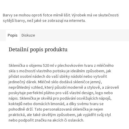
Barvy se mohou oproti fotce mírně lišit. Výrobek má ve skutečnosti
sytější barvy, než jaké se zobrazují na internetu.
Popis
Diskuze
Detailní popis produktu
Sklenička o objemu 520 ml v plechovkovém tvaru z mléčného
skla s možností vlastního potisku je ideálním způsobem, jak
přidat osobní nádech do vaší sbírky nádobí nebo vytvořit
jedinečný dárek. Mléčné sklo dodává skleničce jemný,
neprůhledný vzhled, který působí moderně a stylově, a zároveň
poskytuje perfektní plátno pro váš vlastní design, logo nebo
nápis. Sklenička je skvělá pro podávání osvěžujících nápojů,
koktejlů nebo domácích limonád, a díky svému tvaru se
pohodlně drží. Tato personalizovaná sklenička je nejen
praktická, ale také skvělým způsobem, jak vyjádřit svůj styl
nebo podpořit značku na akcích či oslavách.