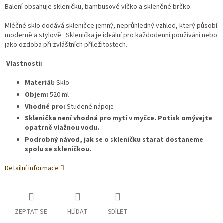
Balení obsahuje skleničku, bambusové víčko a skleněné brčko.
Mléčné sklo dodává skleničce jemný, neprůhledný vzhled, který působí
moderně a stylově. Sklenička je ideální pro každodenní používání nebo
jako ozdoba při zvláštních příležitostech.
Vlastnosti:
Materiál:
Sklo
Objem:
520 ml
Vhodné pro:
Studené nápoje
Sklenička není vhodná pro mytí v myčce. Potisk omývejte
opatrně vlažnou vodu.
Podrobný návod, jak se o skleničku starat dostaneme
spolu se skleničkou.
Detailní informace
ZEPTAT SE
HLÍDAT
SDÍLET