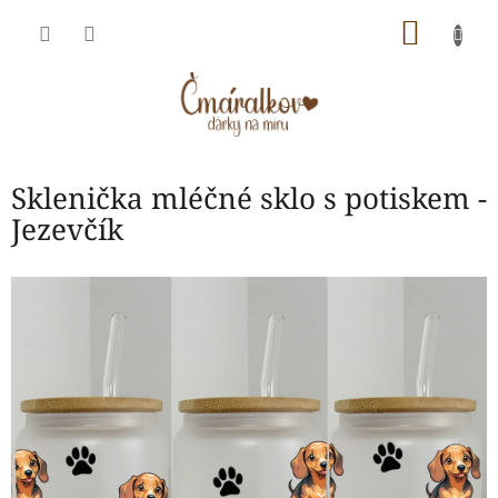
Přejít
NÁKU
na
obsah
KOŠÍK
Sklenička mléčné sklo s potiskem -
Jezevčík