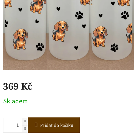
369 Kč
Měrná
Skladem
cena:
Přidat do košíku