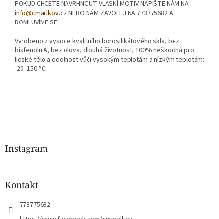
POKUD CHCETE NAVRHNOUT VLASNÍ MOTIV NAPIŠTE NÁM NA
info@cmarlkov.cz
NEBO NÁM ZAVOLEJ NA 773775682 A
DOMLUVÍME SE.
Vyrobeno z vysoce kvalitního borosilikátového skla, bez
bisfenolu A, bez olova, dlouhá životnost, 100% neškodná pro
lidské tělo a odolnost vůči vysokým teplotám a nízkým teplotám:
-20–150 °C.
Z
á
p
a
Instagram
t
í
Kontakt
773775682