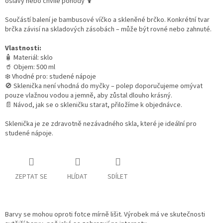
oslavy nebo chvíle pohody 🍹
Součástí balení je bambusové víčko a skleněné brčko.
Konkrétní tvar
brčka závisí na skladových zásobách – může být rovné nebo zahnuté.
Vlastnosti:
🧴 Materiál: sklo
🥤 Objem: 500 ml
❄️ Vhodné pro: studené nápoje
🚫 Sklenička není vhodná do myčky – polep doporučujeme omývat
pouze vlažnou vodou a jemně, aby zůstal dlouho krásný.
📄 Návod, jak se o skleničku starat, přiložíme k objednávce.
Sklenička je ze zdravotně nezávadného skla, které je ideální pro
studené nápoje.
ZEPTAT SE
HLÍDAT
SDÍLET
Barvy se mohou oproti fotce mírně lišit. Výrobek má ve skutečnosti