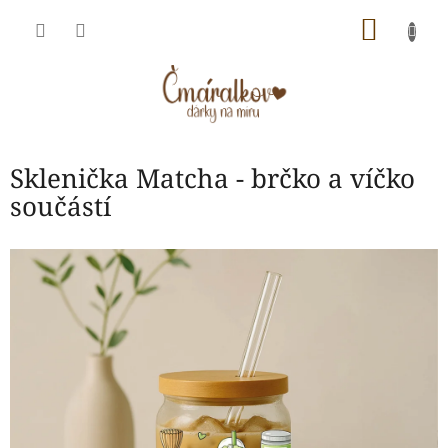
Přejít
NÁKU
na
obsah
KOŠÍK
Sklenička Matcha - brčko a víčko
součástí