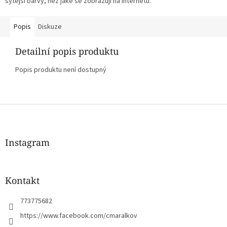
sytější barvy, než jaké se zobrazují na internetu.
Popis
Diskuze
Detailní popis produktu
Popis produktu není dostupný
Z
á
p
a
Instagram
t
í
Kontakt
773775682
https://www.facebook.com/cmaralkov