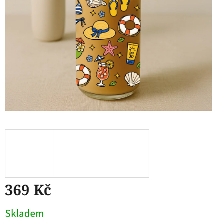
369 Kč
Měrná
Skladem
cena: