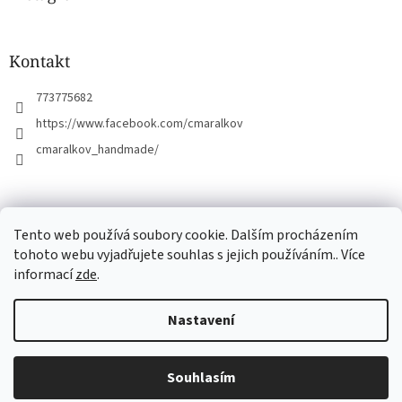
t
í
Kontakt
773775682
https://www.facebook.com/cmaralkov
cmaralkov_handmade/
čmáralkov.cz
Tento web používá soubory cookie. Dalším procházením
tohoto webu vyjadřujete souhlas s jejich používáním.. Více
informací
zde
.
Vytvořil Shoptet
Nastavení
Copyright 2026
Čmáralkov
. Všechna práva vyhrazena.
Upravit
Souhlasím
nastavení cookies