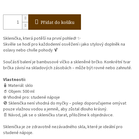
Přidat do košíku
Sklenička, která potěší na první pohled! ✨
Skvěle se hodí pro každodenní osvěžení i jako stylový doplněk na
oslavy nebo chvíle pohody 🍹
Součástí balení je bambusové víčko a skleněné brčko.
Konkrétní tvar
brčka závisí na skladových zásobách – může být rovné nebo zahnuté.
Vlastnosti:
🧴 Materiál: sklo
🥤 Objem: 500 ml
❄️ Vhodné pro: studené nápoje
🚫 Sklenička není vhodná do myčky – polep doporučujeme omývat
pouze vlažnou vodou a jemně, aby zůstal dlouho krásný.
📄 Návod, jak se o skleničku starat, přiložíme k objednávce.
Sklenička je ze zdravotně nezávadného skla, které je ideální pro
studené nápoje.