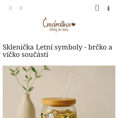
Přejít
NÁKU
na
obsah
KOŠÍK
Sklenička Letní symboly - brčko a
víčko součástí