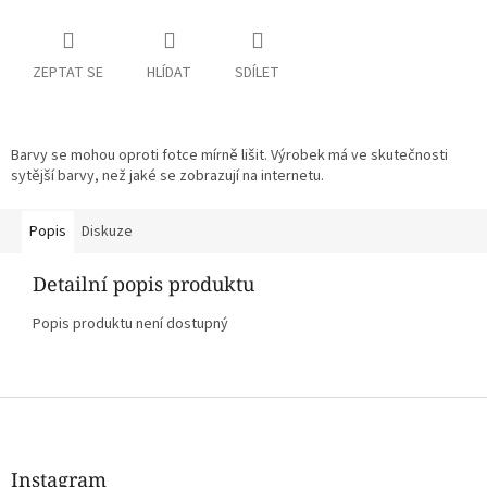
ZEPTAT SE
HLÍDAT
SDÍLET
Barvy se mohou oproti fotce mírně lišit. Výrobek má ve skutečnosti
sytější barvy, než jaké se zobrazují na internetu.
Popis
Diskuze
Detailní popis produktu
Popis produktu není dostupný
Z
á
p
a
Instagram