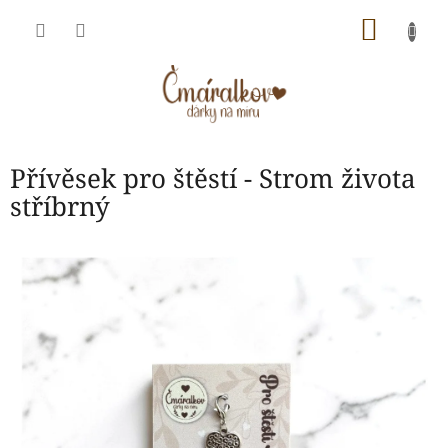
Přejít
NÁKU
na
obsah
KOŠÍK
Přívěsek pro štěstí - Strom života
stříbrný