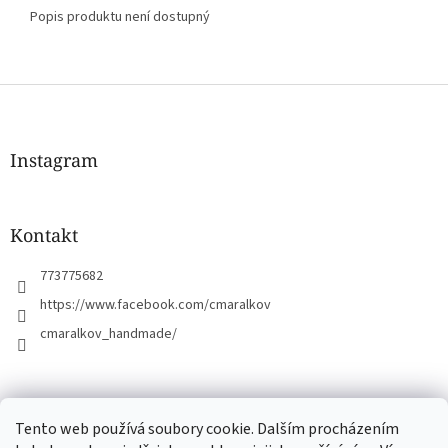
Popis produktu není dostupný
Z
á
p
a
Instagram
t
í
Kontakt
773775682
https://www.facebook.com/cmaralkov
cmaralkov_handmade/
čmáralkov.cz
Tento web používá soubory cookie. Dalším procházením