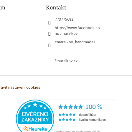
am
Kontakt
773775682
https://www.facebook.co
m/cmaralkov
cmaralkov_handmade/
čmáralkov.cz
ravit nastavení cookies