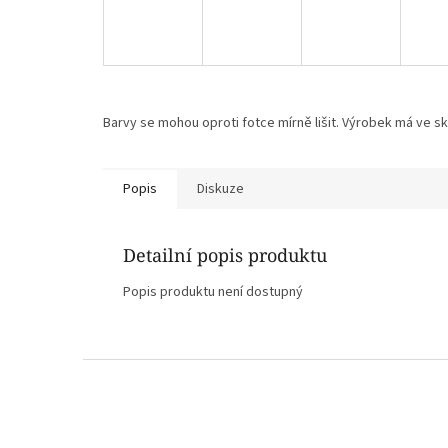
Barvy se mohou oproti fotce mírně lišit. Výrobek má ve sku
Popis
Diskuze
Detailní popis produktu
Popis produktu není dostupný
Z
á
p
a