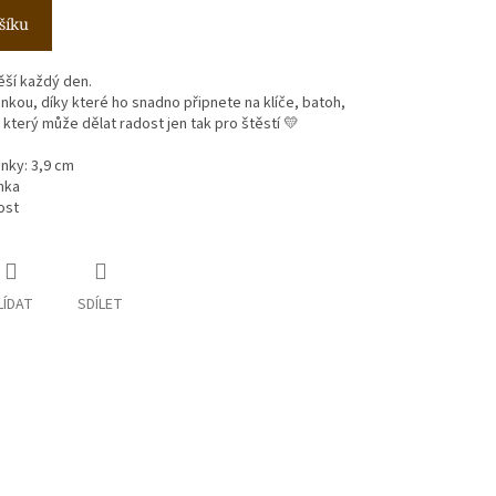
šíku
ěší každý den.
nkou, díky které ho snadno připnete na klíče, batoh,
který může dělat radost jen tak pro štěstí 💛
inky: 3,9 cm
nka
ost
LÍDAT
SDÍLET