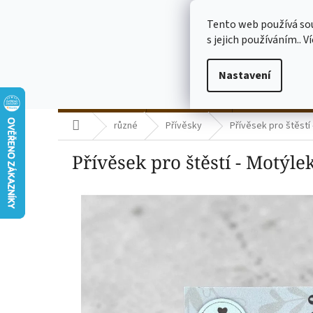
Přejít
773775682
na
Tento web používá so
obsah
s jejich používáním.. V
Nastavení
termo kelímky
skleničky čiré
skleničky mléč
Domů
různé
Přívěsky
Přívěsek pro štěstí
Přívěsek pro štěstí - Motýle