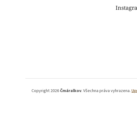
t
Instagr
í
Copyright 2026
Čmáralkov
. Všechna práva vyhrazena.
Up