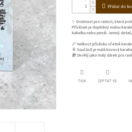
Přidat do ko
✨ Drobnost pro radost, která pot
Přívěsek je doplněný malou karabi
kabelku nebo penál. Jemný detail, 
📏 Velikost přívěsku včetně karab
📎 Součástí je malá kovová karabi
🎁 Skvělý jako malý dárek pro rad
TISK
ZEPTAT SE
H