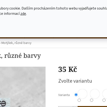
MOJE OBJEDNÁVKA
JAK NAKUPOVAT
OBCHODNÍ PODMÍNKY
ubory cookie. Dalším procházením tohoto webu vyjadřujete souhl
íce informací
zde
.
HLEDAT
né
hrnky
NALEP SI SÁM
dekorace
látkové tašky
 - Motýlek, různé barvy
k, různé barvy
35 Kč
Měrná
Zvolte variantu
cena:
Varianta