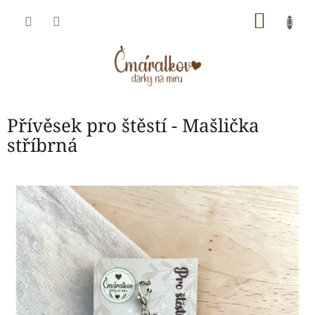
Přejít
NÁKU
na
obsah
KOŠÍK
Přívěsek pro štěstí - Mašlička
stříbrná