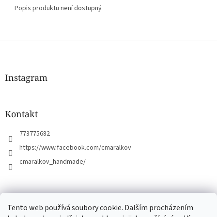
Popis produktu není dostupný
Z
á
p
a
Instagram
t
í
Kontakt
773775682
https://www.facebook.com/cmaralkov
cmaralkov_handmade/
čmáralkov.cz
Tento web používá soubory cookie. Dalším procházením