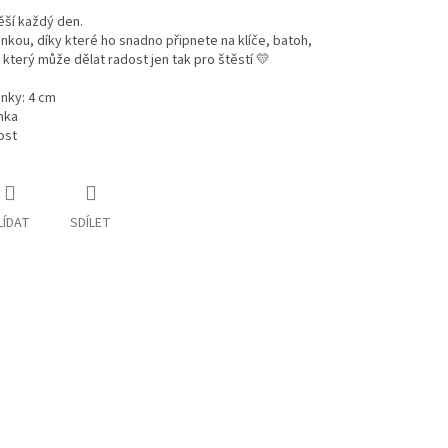
ěší každý den.
nkou, díky které ho snadno připnete na klíče, batoh,
který může dělat radost jen tak pro štěstí 💛
inky: 4 cm
nka
ost
LÍDAT
SDÍLET