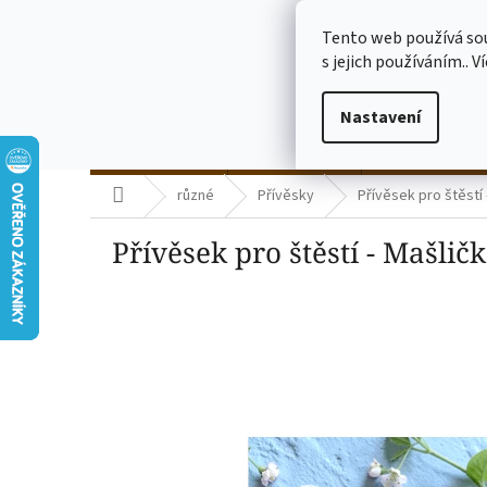
Přejít
773775682
na
Tento web používá so
obsah
s jejich používáním.. V
Nastavení
termo kelímky
skleničky čiré
skleničky mléč
Domů
různé
Přívěsky
Přívěsek pro štěstí 
Přívěsek pro štěstí - Mašlič