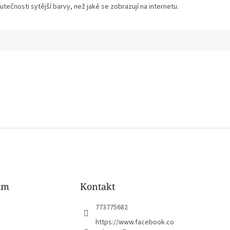
tečnosti sytější barvy, než jaké se zobrazují na internetu.
am
Kontakt
773775682
https://www.facebook.co