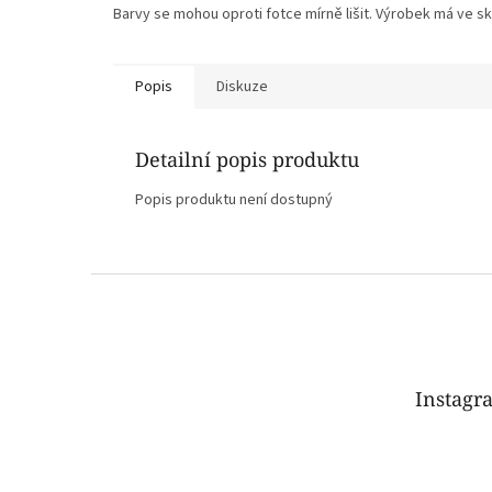
Barvy se mohou oproti fotce mírně lišit. Výrobek má ve sku
Popis
Diskuze
Detailní popis produktu
Popis produktu není dostupný
Z
á
p
a
t
Instagr
í