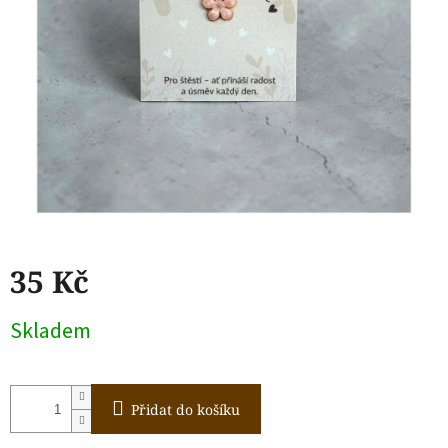
35 Kč
Měrná
Skladem
cena:
Přidat do košíku