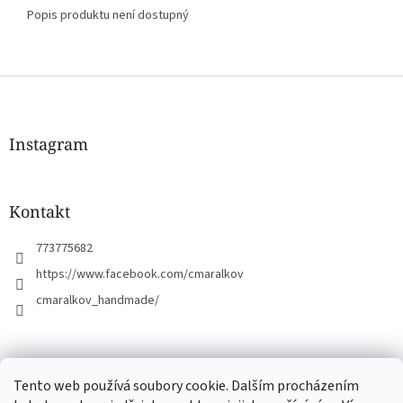
Popis produktu není dostupný
Z
á
p
a
Instagram
t
í
Kontakt
773775682
https://www.facebook.com/cmaralkov
cmaralkov_handmade/
čmáralkov.cz
Tento web používá soubory cookie. Dalším procházením