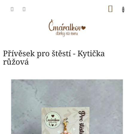
Přejít
NÁKU
na
obsah
KOŠÍK
Přívěsek pro štěstí - Kytička
růžová