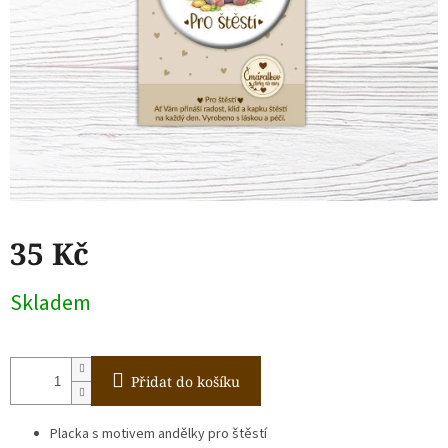
35 Kč
Měrná
Skladem
cena:
Přidat do košíku
Placka s motivem andělky pro štěstí