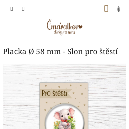
Přejít
NÁKU
na
obsah
KOŠÍK
Placka Ø 58 mm - Slon pro štěstí