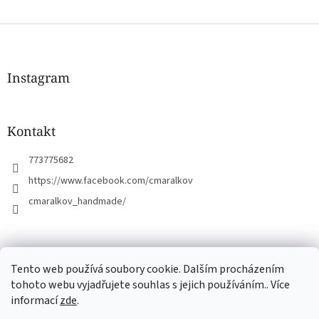
Z
á
p
a
Instagram
t
í
Kontakt
773775682
https://www.facebook.com/cmaralkov
cmaralkov_handmade/
čmáralkov.cz
Tento web používá soubory cookie. Dalším procházením
tohoto webu vyjadřujete souhlas s jejich používáním.. Více
informací
zde
.