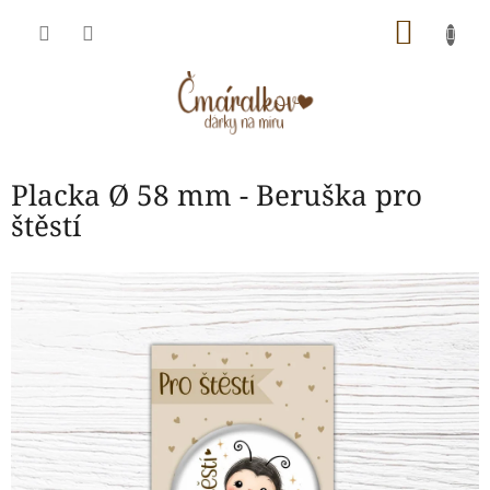
Přejít
NÁKU
na
obsah
KOŠÍK
Placka Ø 58 mm - Beruška pro
štěstí