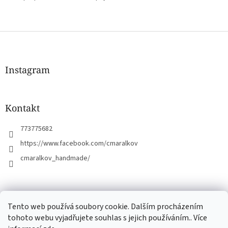
Z
á
p
a
Instagram
t
í
Kontakt
773775682
https://www.facebook.com/cmaralkov
cmaralkov_handmade/
čmáralkov.cz
Tento web používá soubory cookie. Dalším procházením
tohoto webu vyjadřujete souhlas s jejich používáním.. Více