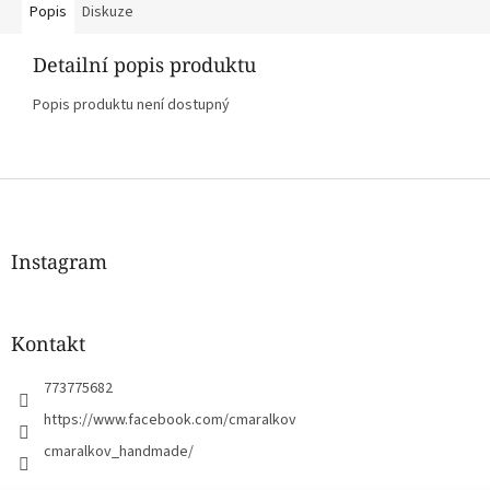
Popis
Diskuze
Detailní popis produktu
Popis produktu není dostupný
Z
á
p
a
Instagram
t
í
Kontakt
773775682
https://www.facebook.com/cmaralkov
cmaralkov_handmade/