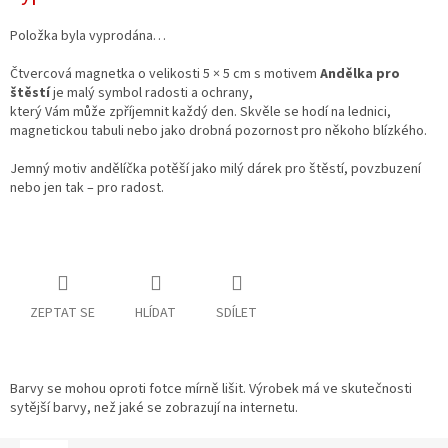
Položka byla vyprodána…
Čtvercová magnetka o velikosti 5 × 5 cm s motivem
Andělka pro
štěstí
je malý symbol radosti a ochrany,
který Vám může zpříjemnit každý den. Skvěle se hodí na lednici,
magnetickou tabuli nebo jako drobná pozornost pro někoho blízkého.
Jemný motiv andělíčka potěší jako milý dárek pro štěstí, povzbuzení
nebo jen tak – pro radost.
ZEPTAT SE
HLÍDAT
SDÍLET
Barvy se mohou oproti fotce mírně lišit. Výrobek má ve skutečnosti
sytější barvy, než jaké se zobrazují na internetu.