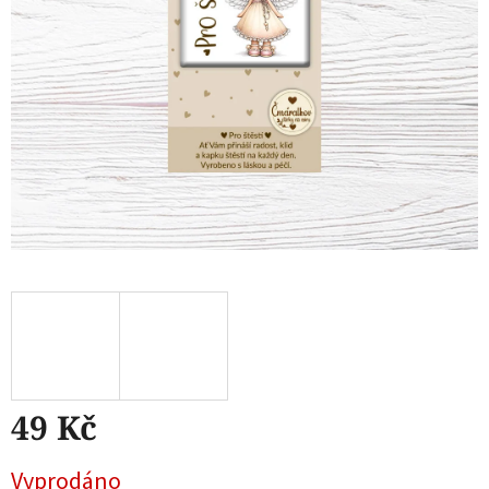
49 Kč
Měrná
Vyprodáno
cena: