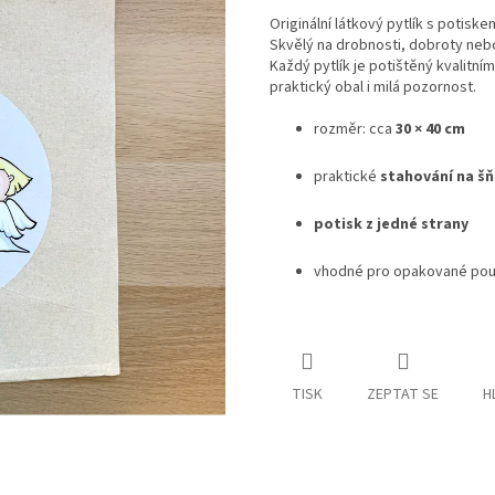
Originální látkový pytlík s potisk
Skvělý na drobnosti, dobroty nebo
Každý pytlík je potištěný kvalitn
praktický obal i milá pozornost.
rozměr: cca
30 × 40 cm
praktické
stahování na š
potisk z jedné strany
vhodné pro opakované použ
TISK
ZEPTAT SE
H