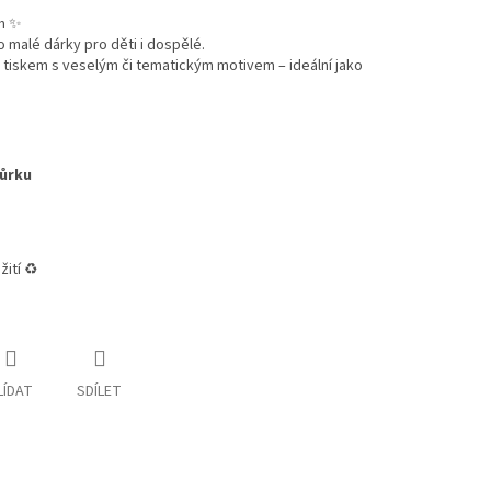
em ✨
 malé dárky pro děti i dospělé.
ím tiskem s veselým či tematickým motivem – ideální jako
ňůrku
ití ♻️
LÍDAT
SDÍLET