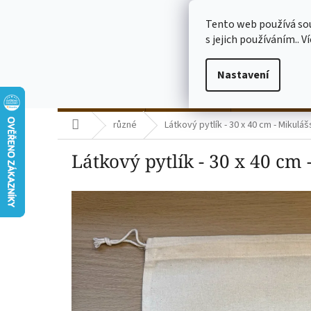
Přejít
773775682
na
Tento web používá so
obsah
s jejich používáním.. V
Nastavení
termo kelímky
skleničky čiré
skleničky mléč
Domů
různé
Látkový pytlík - 30 x 40 cm - Mikulá
Látkový pytlík - 30 x 40 cm