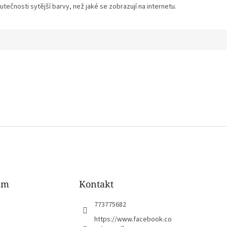
tečnosti sytější barvy, než jaké se zobrazují na internetu.
am
Kontakt
773775682
https://www.facebook.co