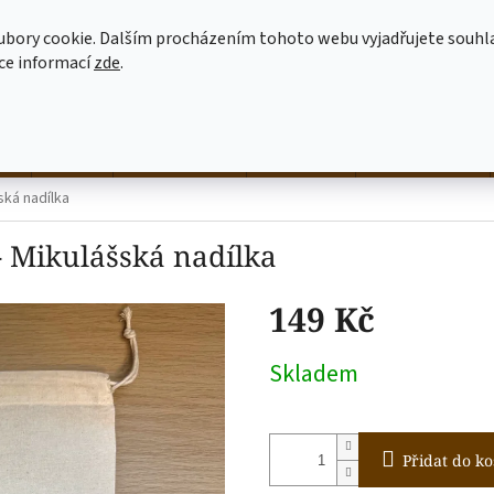
MOJE OBJEDNÁVKA
JAK NAKUPOVAT
OBCHODNÍ PODMÍNKY
ubory cookie. Dalším procházením tohoto webu vyjadřujete souhl
íce informací
zde
.
HLEDAT
né
hrnky
NALEP SI SÁM
dekorace
látkové tašky
šská nadílka
 - Mikulášská nadílka
149 Kč
Měrná
Skladem
cena:
Přidat do ko