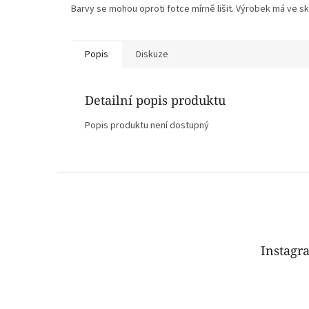
Barvy se mohou oproti fotce mírně lišit. Výrobek má ve sku
Popis
Diskuze
Detailní popis produktu
Popis produktu není dostupný
Z
á
p
a
t
Instagr
í