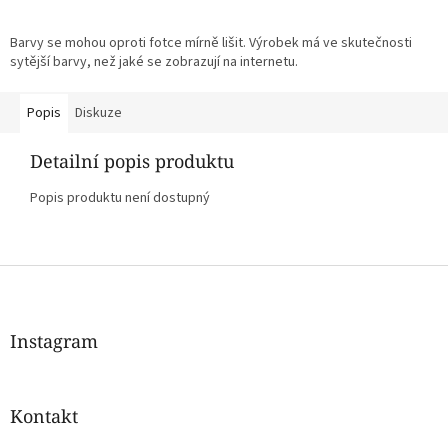
Barvy se mohou oproti fotce mírně lišit. Výrobek má ve skutečnosti
sytější barvy, než jaké se zobrazují na internetu.
Popis
Diskuze
Detailní popis produktu
Popis produktu není dostupný
Z
á
p
a
Instagram
t
í
Kontakt