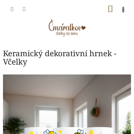
Přejít
NÁKU
na
obsah
KOŠÍK
Keramický dekorativní hrnek -
Včelky