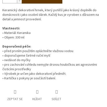
Keramický dekorativní hrnek, který potěší jako krásný doplněk do
domácnosti i jako osobní dárek. Každý kus je vyroben s důrazem na
detail a jemnost provedení.
Vlastnosti:
• Materiál: Keramika
• Objem: 330 ml
Doporučená péče:
• před prvním použitím opláchněte vlažnou vodou
• doporučujeme šetrné ruční mytí
• nedávat do myčky
• pro zachování vzhledu nemyjte drsnou houbičkou ani agresivními
čisticími prostředky
• Výrobek je určen jako dekorativní předmět.
• Kartička s pokyny je součástí balení.
ZEPTAT SE
HLÍDAT
SDÍLET