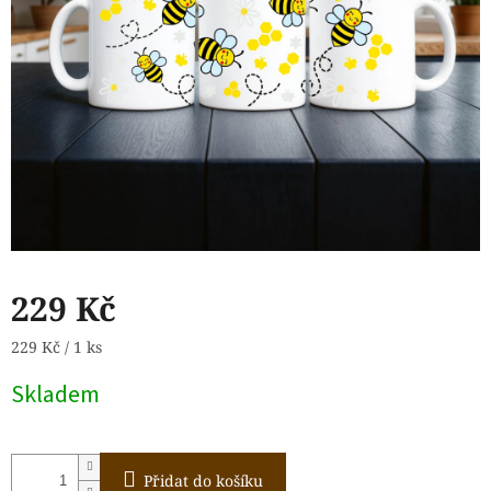
229 Kč
Měrná
229 Kč / 1 ks
cena:
Skladem
Přidat do košíku