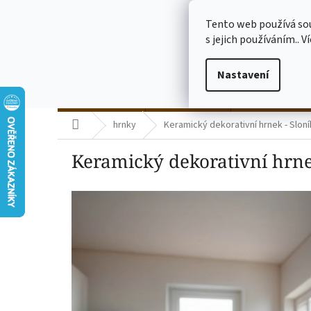
Přejít
773775682
na
Tento web používá so
obsah
s jejich používáním.. V
Nastavení
termo kelímky
skleničky čiré
skleničky mléč
Domů
hrnky
Keramický dekorativní hrnek - Sloní
Keramický dekorativní hrne