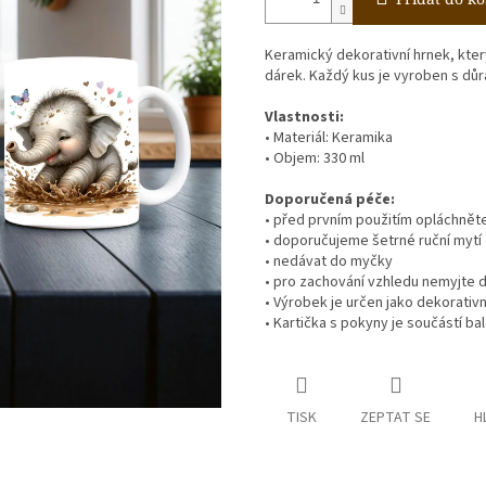
Keramický dekorativní hrnek, kter
dárek. Každý kus je vyroben s důr
Vlastnosti:
• Materiál: Keramika
• Objem: 330 ml
Doporučená péče:
• před prvním použitím opláchnět
• doporučujeme šetrné ruční mytí
• nedávat do myčky
• pro zachování vzhledu nemyjte d
• Výrobek je určen jako dekorativ
• Kartička s pokyny je součástí bal
TISK
ZEPTAT SE
H