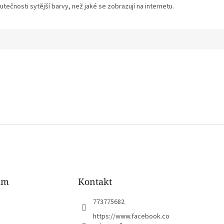
tečnosti sytější barvy, než jaké se zobrazují na internetu.
am
Kontakt
773775682
https://www.facebook.co