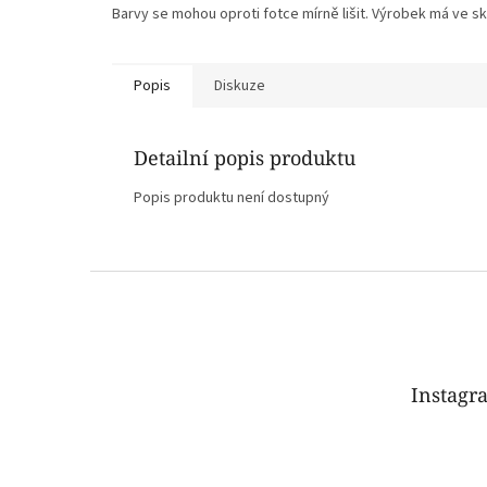
Barvy se mohou oproti fotce mírně lišit. Výrobek má ve sku
Popis
Diskuze
Detailní popis produktu
Popis produktu není dostupný
Z
á
p
a
t
Instagr
í