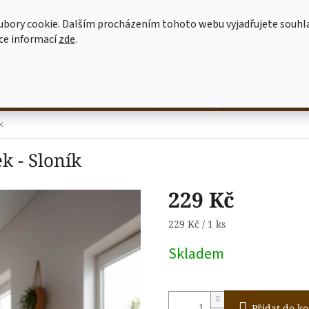
MOJE OBJEDNÁVKA
JAK NAKUPOVAT
OBCHODNÍ PODMÍNKY
ubory cookie. Dalším procházením tohoto webu vyjadřujete souhl
íce informací
zde
.
HLEDAT
né
hrnky
NALEP SI SÁM
dekorace
látkové tašky
k
k - Sloník
229 Kč
Měrná
229 Kč / 1 ks
cena:
Skladem
Přidat do ko