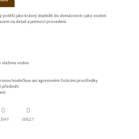
ý potěší jako krásný doplněk do domácnosti i jako osobní
azem na detail a jemnost provedení.
e vlažnou vodou
rsnou houbičkou ani agresivními čisticími prostředky
ní předmět.
ení.
LÍDAT
SDÍLET