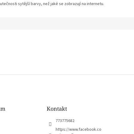
tečnosti sytější barvy, než jaké se zobrazují na internetu.
am
Kontakt
773775682
https://www.facebook.co