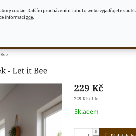
MOJE OBJEDNÁVKA
JAK NAKUPOVAT
OBCHODNÍ PODMÍNKY
ubory cookie. Dalším procházením tohoto webu vyjadřujete souhl
íce informací
zde
.
HLEDAT
né
hrnky
NALEP SI SÁM
dekorace
látkové tašky
t Bee
 - Let it Bee
229 Kč
Měrná
229 Kč / 1 ks
cena:
Skladem
Přidat do ko