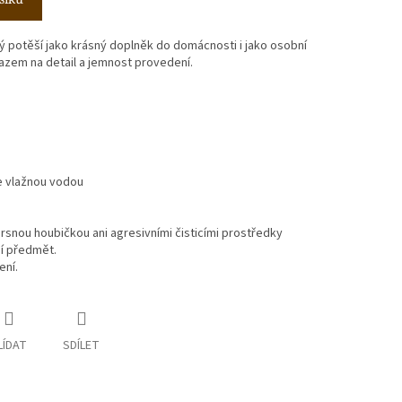
ý potěší jako krásný doplněk do domácnosti i jako osobní
azem na detail a jemnost provedení.
e vlažnou vodou
rsnou houbičkou ani agresivními čisticími prostředky
ní předmět.
ení.
LÍDAT
SDÍLET