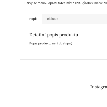
Barvy se mohou oproti fotce mírně lišit. Výrobek má ve sku
Popis
Diskuze
Detailní popis produktu
Popis produktu není dostupný
Z
á
p
a
t
Instagr
í