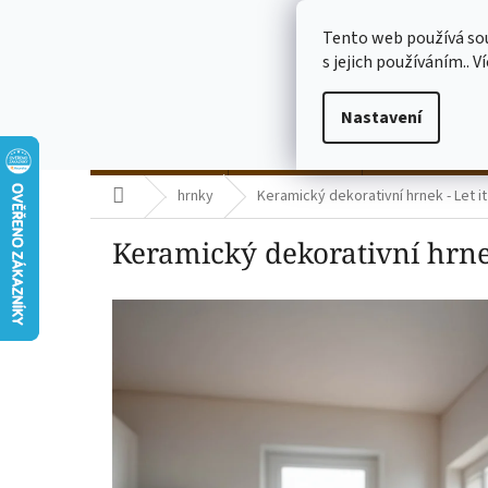
Přejít
773775682
na
Tento web používá so
obsah
s jejich používáním.. V
Nastavení
termo kelímky
skleničky čiré
skleničky mléč
Domů
hrnky
Keramický dekorativní hrnek - Let i
Keramický dekorativní hrnek