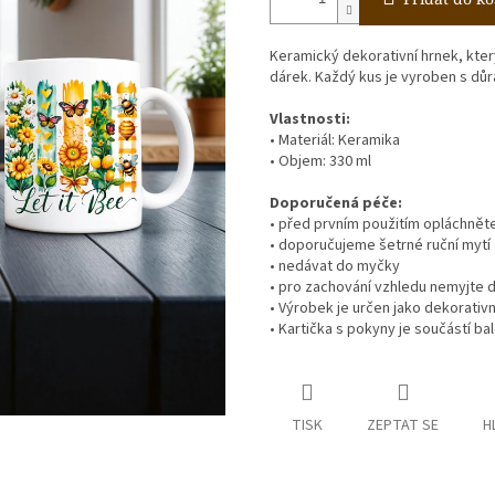
Keramický dekorativní hrnek, kter
dárek. Každý kus je vyroben s důr
Vlastnosti:
• Materiál: Keramika
• Objem: 330 ml
Doporučená péče:
• před prvním použitím opláchnět
• doporučujeme šetrné ruční mytí
• nedávat do myčky
• pro zachování vzhledu nemyjte d
• Výrobek je určen jako dekorativ
• Kartička s pokyny je součástí bal
TISK
ZEPTAT SE
H