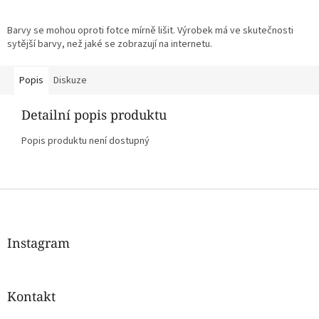
Barvy se mohou oproti fotce mírně lišit. Výrobek má ve skutečnosti
sytější barvy, než jaké se zobrazují na internetu.
Popis
Diskuze
Detailní popis produktu
Popis produktu není dostupný
Z
á
p
a
Instagram
t
í
Kontakt