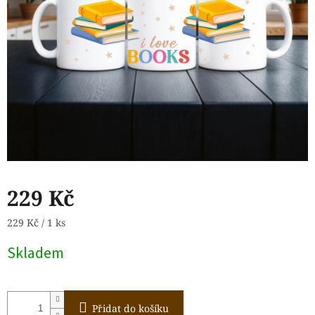
229 Kč
Měrná
229 Kč / 1 ks
cena:
Skladem
Přidat do košíku