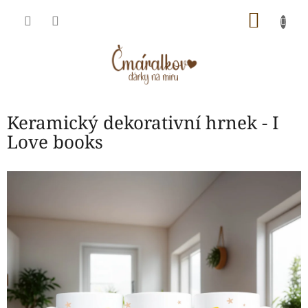
Přejít
NÁKU
na
obsah
KOŠÍK
Keramický dekorativní hrnek - I
Love books