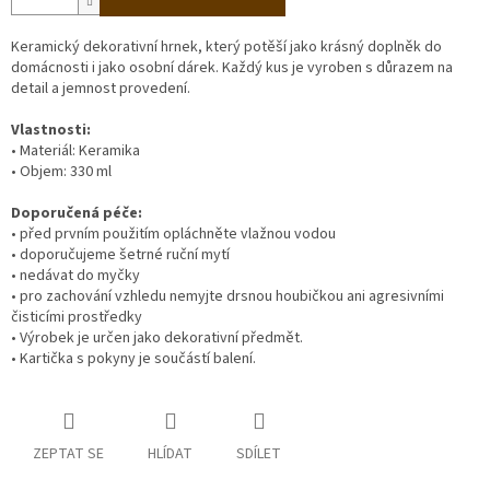
Keramický dekorativní hrnek, který potěší jako krásný doplněk do
domácnosti i jako osobní dárek. Každý kus je vyroben s důrazem na
detail a jemnost provedení.
Vlastnosti:
• Materiál: Keramika
• Objem: 330 ml
Doporučená péče:
• před prvním použitím opláchněte vlažnou vodou
• doporučujeme šetrné ruční mytí
• nedávat do myčky
• pro zachování vzhledu nemyjte drsnou houbičkou ani agresivními
čisticími prostředky
• Výrobek je určen jako dekorativní předmět.
• Kartička s pokyny je součástí balení.
ZEPTAT SE
HLÍDAT
SDÍLET