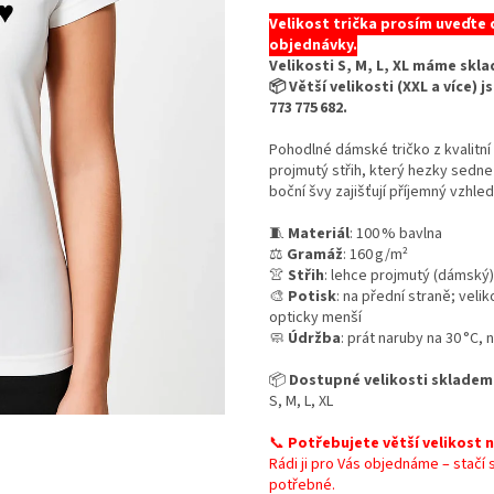
Velikost trička prosím uveďte
objednávky.
Velikosti S, M, L, XL máme sk
📦 Větší velikosti (XXL a více)
773 775 682.
Pohodlné dámské tričko z kvalitn
projmutý střih, který hezky sedne
boční švy zajišťují příjemný vzhled
🧵
Materiál
: 100 % bavlna
⚖️
Gramáž
: 160 g/m²
👚
Střih
: lehce projmutý (dámský)
🎨
Potisk
: na přední straně; veli
opticky menší
🧼
Údržba
: prát naruby na 30 °C,
📦
Dostupné velikosti skladem
S, M, L, XL
📞
Potřebujete větší velikost 
Rádi ji pro Vás objednáme – stačí
potřebné.