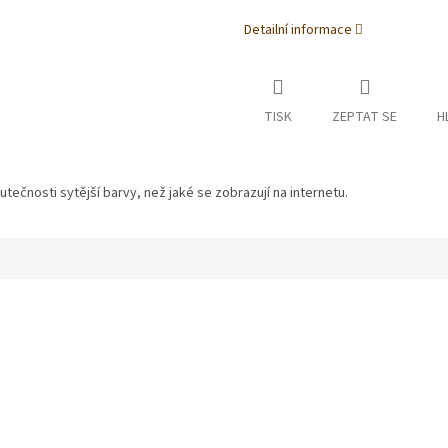
Detailní informace
TISK
ZEPTAT SE
H
tečnosti sytější barvy, než jaké se zobrazují na internetu.