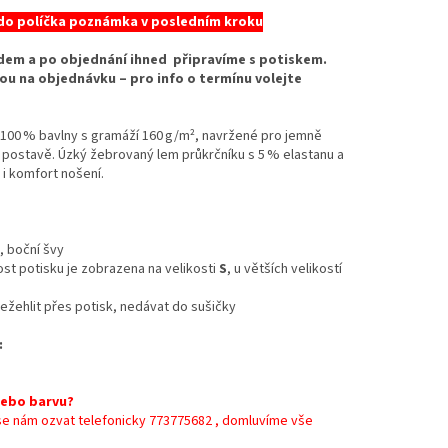
 do políčka poznámka v posledním kroku
ladem a po objednání ihned připravíme s potiskem.
 jsou na objednávku – pro info o termínu volejte
í 100 % bavlny s gramáží 160 g/m², navržené pro jemně
 postavě. Úzký žebrovaný lem průkrčníku s 5 % elastanu a
 i komfort nošení.
, boční švy
kost potisku je zobrazena na velikosti
S
, u větších velikostí
 nežehlit přes potisk, nedávat do sušičky
:
nebo barvu?
 se nám ozvat telefonicky 773775682 , domluvíme vše