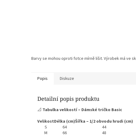
Barvy se mohou oproti fotce mírně lišit. Výrobek má ve sku
Popis
Diskuze
Detailní popis produktu
📐
Tabulka velikostí – Dámské tričko Basic
Velikost
Délka (cm)
Šířka – 1/2 obvodu hrudi (cm)
S
64
44
M
66
48