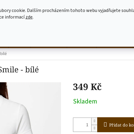
MOJE OBJEDNÁVKA
JAK NAKUPOVAT
OBCHODNÍ PODMÍNKY
ubory cookie. Dalším procházením tohoto webu vyjadřujete souhl
íce informací
zde
.
HLEDAT
né
hrnky
NALEP SI SÁM
dekorace
látkové tašky
bílé
mile - bílé
349 Kč
Měrná
Skladem
cena:
Přidat do ko