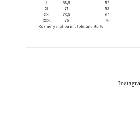
L
68,5
52
XL
71
58
XXL
73,5
64
XXXL
76
70
Rozměry mohou mít toleranci ±5 %.
Z
á
p
a
t
Instagr
í