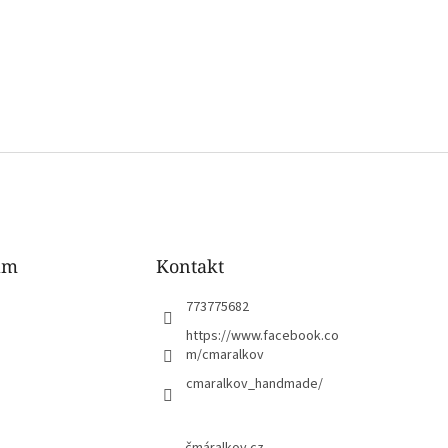
am
Kontakt
773775682
https://www.facebook.co
m/cmaralkov
cmaralkov_handmade/