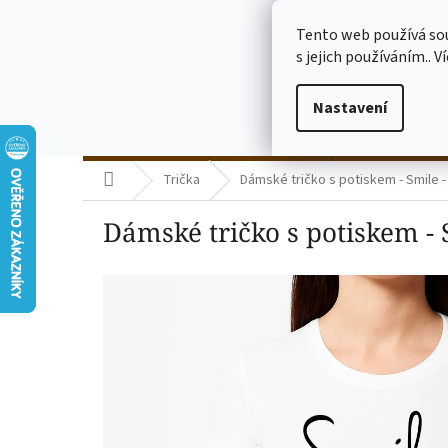
Přejít
773775682
na
Tento web používá so
obsah
s jejich používáním.. V
Nastavení
termo kelímky
skleničky čiré
skleničky mléč
Domů
Trička
Dámské tričko s potiskem - Smile - 
Dámské tričko s potiskem - S