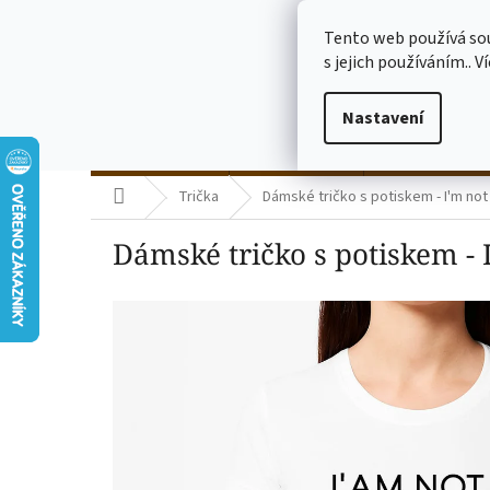
Přejít
773775682
na
Tento web používá so
obsah
s jejich používáním.. V
Nastavení
termo kelímky
skleničky čiré
skleničky mléč
Domů
Trička
Dámské tričko s potiskem - I'm not 
Dámské tričko s potiskem - I