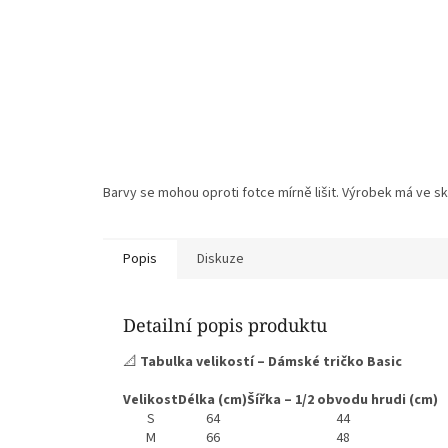
Barvy se mohou oproti fotce mírně lišit. Výrobek má ve sku
Popis
Diskuze
Detailní popis produktu
📐
Tabulka velikostí – Dámské tričko Basic
Velikost
Délka (cm)
Šířka – 1/2 obvodu hrudi (cm)
S
64
44
M
66
48