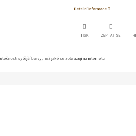
Detailní informace
TISK
ZEPTAT SE
H
tečnosti sytější barvy, než jaké se zobrazují na internetu.