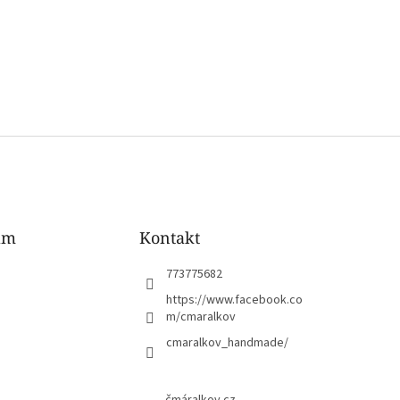
am
Kontakt
773775682
https://www.facebook.co
m/cmaralkov
cmaralkov_handmade/