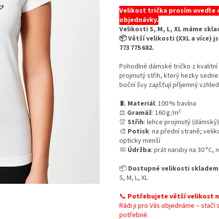
Velikost trička prosím uveďte
objednávky.
Velikosti S, M, L, XL máme sk
📦 Větší velikosti (XXL a více)
773 775 682.
Pohodlné dámské tričko z kvalitn
projmutý střih, který hezky sedne
boční švy zajišťují příjemný vzhled
🧵
Materiál
: 100 % bavlna
⚖️
Gramáž
: 160 g/m²
👚
Střih
: lehce projmutý (dámský)
🎨
Potisk
: na přední straně; veli
opticky menší
🧼
Údržba
: prát naruby na 30 °C,
📦
Dostupné velikosti skladem
S, M, L, XL
📞
Potřebujete větší velikost 
Rádi ji pro Vás objednáme – stačí
potřebné.