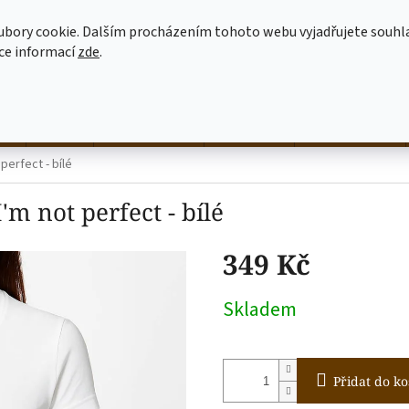
MOJE OBJEDNÁVKA
JAK NAKUPOVAT
OBCHODNÍ PODMÍNKY
ubory cookie. Dalším procházením tohoto webu vyjadřujete souhl
íce informací
zde
.
HLEDAT
né
hrnky
NALEP SI SÁM
dekorace
látkové tašky
perfect - bílé
'm not perfect - bílé
349 Kč
Měrná
Skladem
cena:
Přidat do ko