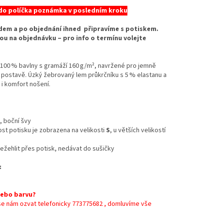
 do políčka poznámka v posledním kroku
ladem a po objednání ihned připravíme s potiskem.
 jsou na objednávku – pro info o termínu volejte
í 100 % bavlny s gramáží 160 g/m², navržené pro jemně
 postavě. Úzký žebrovaný lem průkrčníku s 5 % elastanu a
 i komfort nošení.
, boční švy
kost potisku je zobrazena na velikosti
S
, u větších velikostí
 nežehlit přes potisk, nedávat do sušičky
:
nebo barvu?
 se nám ozvat telefonicky 773775682 , domluvíme vše