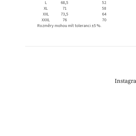
L
68,5
52
XL
71
58
XXL
73,5
64
XXXL
76
70
Rozměry mohou mít toleranci ±5 %.
Z
á
p
a
t
Instagr
í