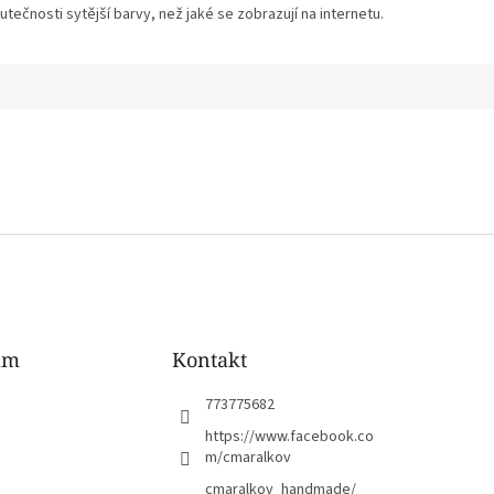
tečnosti sytější barvy, než jaké se zobrazují na internetu.
am
Kontakt
773775682
https://www.facebook.co
m/cmaralkov
cmaralkov_handmade/