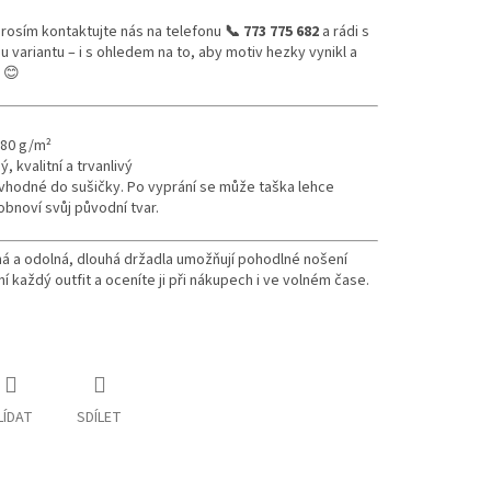
 prosím kontaktujte nás na telefonu
📞 773 775 682
a
rádi s
ariantu – i s ohledem na to, aby motiv hezky vynikl a
 😊
180 g/m²
 kvalitní a trvanlivý
evhodné do sušičky.
Po vyprání se může taška lehce
bnoví svůj původní tvar.
ná a odolná, dlouhá držadla umožňují pohodlné nošení
 každý outfit a oceníte ji při nákupech i ve volném čase.
LÍDAT
SDÍLET