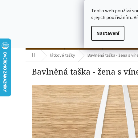
Přejít
773775682
na
Tento web používá so
obsah
s jejich používáním.. V
Nastavení
termo kelímky
skleničky čiré
skleničky mléč
Domů
látkové tašky
Bavlněná taška - žena s víne
Bavlněná taška - žena s vín