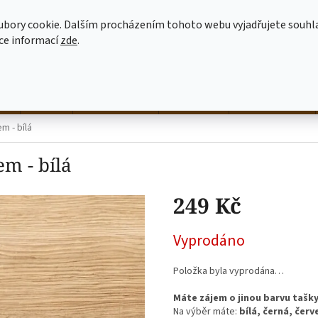
MOJE OBJEDNÁVKA
JAK NAKUPOVAT
OBCHODNÍ PODMÍNKY
ubory cookie. Dalším procházením tohoto webu vyjadřujete souhl
íce informací
zde
.
HLEDAT
né
hrnky
NALEP SI SÁM
dekorace
látkové tašky
m - bílá
em - bílá
249 Kč
Měrná
Vyprodáno
cena:
Položka byla vyprodána…
Máte zájem o jinou barvu tašk
Na výběr máte:
bílá, černá, čer