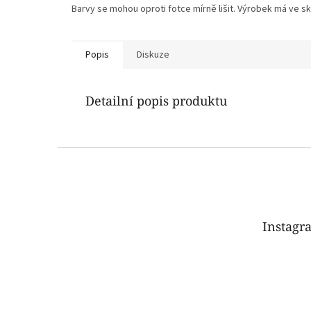
Barvy se mohou oproti fotce mírně lišit. Výrobek má ve sku
Popis
Diskuze
Detailní popis produktu
Z
á
p
a
t
Instagr
í