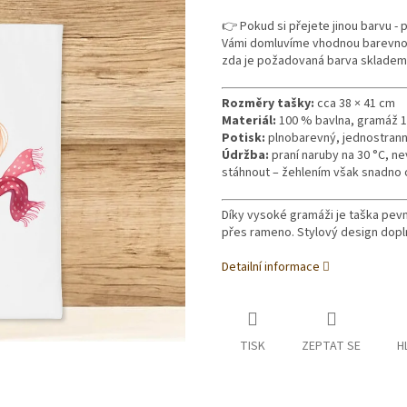
👉 Pokud si přejete jinou barvu -
Vámi domluvíme vhodnou barevnou v
zda je požadovaná barva skladem
Rozměry tašky:
cca 38 × 41 cm
Materiál:
100 % bavlna, gramáž 
Potisk:
plnobarevný, jednostranný,
Údržba:
praní naruby na 30 °C, n
stáhnout – žehlením však snadno o
Díky vysoké gramáži je taška pev
přes rameno. Stylový design doplní
Detailní informace
TISK
ZEPTAT SE
H