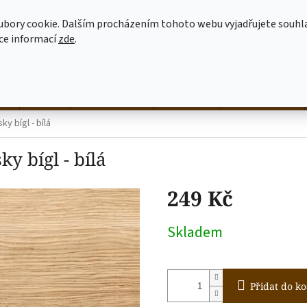
MOJE OBJEDNÁVKA
JAK NAKUPOVAT
OBCHODNÍ PODMÍNKY
ubory cookie. Dalším procházením tohoto webu vyjadřujete souhl
íce informací
zde
.
HLEDAT
né
hrnky
NALEP SI SÁM
dekorace
látkové tašky
ky bígl - bílá
ky bígl - bílá
249 Kč
Měrná
Skladem
cena:
Přidat do ko