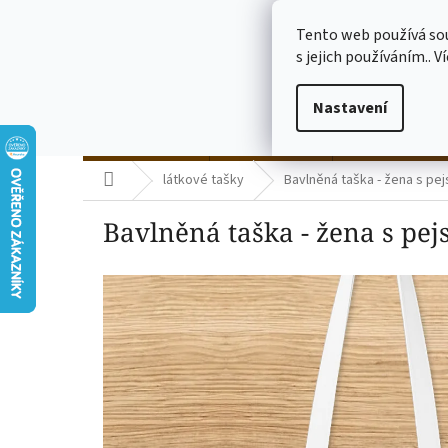
Přejít
773775682
na
Tento web používá so
obsah
s jejich používáním.. V
Nastavení
termo kelímky
skleničky čiré
skleničky mléč
Domů
látkové tašky
Bavlněná taška - žena s pejs
Bavlněná taška - žena s pejs