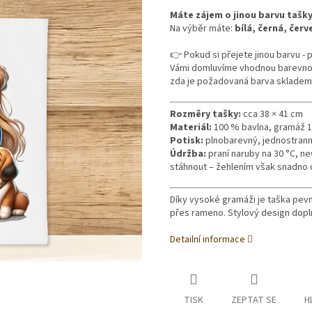
Máte zájem o jinou barvu tašk
Na výběr máte:
bílá, černá, čer
👉 Pokud si přejete jinou barvu -
Vámi domluvíme vhodnou barevnou v
zda je požadovaná barva skladem
Rozměry tašky:
cca 38 × 41 cm
Materiál:
100 % bavlna, gramáž 
Potisk:
plnobarevný, jednostranný,
Údržba:
praní naruby na 30 °C, n
stáhnout – žehlením však snadno o
Díky vysoké gramáži je taška pev
přes rameno. Stylový design doplní
Detailní informace
TISK
ZEPTAT SE
H