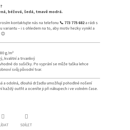
y?
vená, béžová, šedá, tmavě modrá.
 prosím kontaktujte nás na telefonu
📞 773 775 682
a
rádi s
ariantu – i s ohledem na to, aby motiv hezky vynikl a
 😊
180 g/m²
 kvalitní a trvanlivý
evhodné do sušičky.
Po vyprání se může taška lehce
bnoví svůj původní tvar.
ná a odolná, dlouhá držadla umožňují pohodlné nošení
 každý outfit a oceníte ji při nákupech i ve volném čase.
LÍDAT
SDÍLET