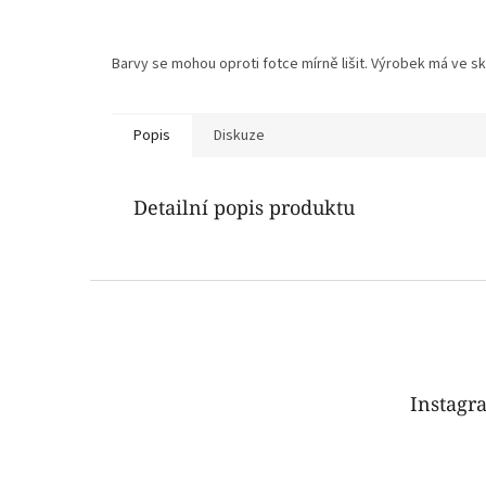
Barvy se mohou oproti fotce mírně lišit. Výrobek má ve sku
Popis
Diskuze
Detailní popis produktu
Z
á
p
a
t
Instagr
í