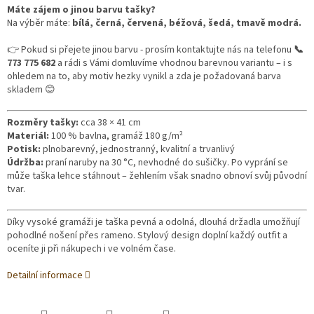
Máte zájem o jinou barvu tašky?
Na výběr máte:
bílá, černá, červená, béžová, šedá, tmavě modrá.
👉 Pokud si přejete jinou barvu - prosím kontaktujte nás na telefonu
📞
773 775 682
a
rádi s Vámi domluvíme vhodnou barevnou variantu – i s
ohledem na to, aby motiv hezky vynikl a zda je požadovaná barva
skladem 😊
Rozměry tašky:
cca 38 × 41 cm
Materiál:
100 % bavlna, gramáž 180 g/m²
Potisk:
plnobarevný, jednostranný, kvalitní a trvanlivý
Údržba:
praní naruby na 30 °C, nevhodné do sušičky.
Po vyprání se
může taška lehce stáhnout – žehlením však snadno obnoví svůj původní
tvar.
Díky vysoké gramáži je taška pevná a odolná, dlouhá držadla umožňují
pohodlné nošení přes rameno. Stylový design doplní každý outfit a
oceníte ji při nákupech i ve volném čase.
Detailní informace