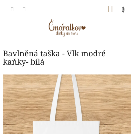
Přejít
NÁKU
na
obsah
KOŠÍK
Bavlněná taška - Vlk modré
kaňky- bílá