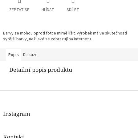
ZEPTAT SE
HLÍDAT
SDÍLET
Barvy se mohou oproti fotce mírně lišit. Výrobek má ve skutečnosti
sytější barvy, než jaké se zobrazují na internetu.
Popis
Diskuze
Detailní popis produktu
Z
á
p
a
Instagram
t
í
Kontakt