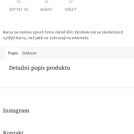
ZEPTAT SE
HLÍDAT
SDÍLET
Barvy se mohou oproti fotce mírně lišit. Výrobek má ve skutečnosti
sytější barvy, než jaké se zobrazují na internetu.
Popis
Diskuze
Detailní popis produktu
Z
á
p
a
Instagram
t
í
Kontakt