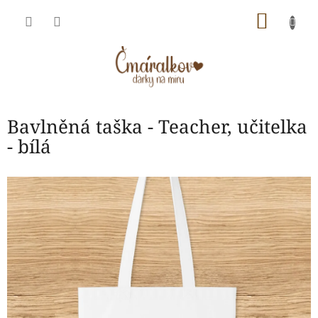
Přejít
NÁKU
na
obsah
KOŠÍK
Bavlněná taška - Teacher, učitelka
- bílá