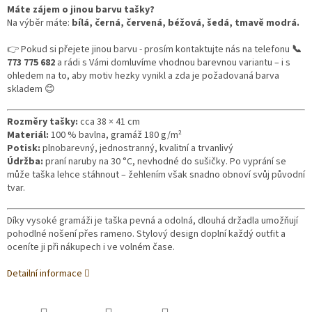
Máte zájem o jinou barvu tašky?
Na výběr máte:
bílá, černá, červená, béžová, šedá, tmavě modrá.
👉 Pokud si přejete jinou barvu - prosím kontaktujte nás na telefonu
📞
773 775 682
a
rádi s Vámi domluvíme vhodnou barevnou variantu – i s
ohledem na to, aby motiv hezky vynikl a zda je požadovaná barva
skladem 😊
Rozměry tašky:
cca 38 × 41 cm
Materiál:
100 % bavlna, gramáž 180 g/m²
Potisk:
plnobarevný, jednostranný, kvalitní a trvanlivý
Údržba:
praní naruby na 30 °C, nevhodné do sušičky.
Po vyprání se
může taška lehce stáhnout – žehlením však snadno obnoví svůj původní
tvar.
Díky vysoké gramáži je taška pevná a odolná, dlouhá držadla umožňují
pohodlné nošení přes rameno. Stylový design doplní každý outfit a
oceníte ji při nákupech i ve volném čase.
Detailní informace