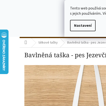
Přejít
773775682
na
Tento web používá so
obsah
s jejich používáním.. V
Nastavení
termo kelímky
skleničky čiré
skleničky mléč
Domů
látkové tašky
Bavlněná taška - pes Jezevč
Bavlněná taška - pes Jezevčí