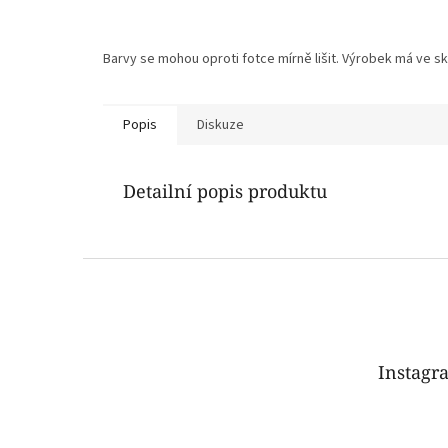
Barvy se mohou oproti fotce mírně lišit. Výrobek má ve sku
Popis
Diskuze
Detailní popis produktu
Z
á
p
a
t
Instagr
í