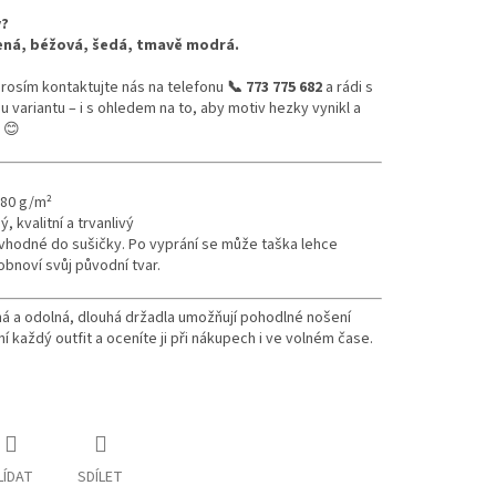
y?
vená, béžová, šedá, tmavě modrá.
 prosím kontaktujte nás na telefonu
📞 773 775 682
a
rádi s
ariantu – i s ohledem na to, aby motiv hezky vynikl a
 😊
180 g/m²
 kvalitní a trvanlivý
evhodné do sušičky.
Po vyprání se může taška lehce
bnoví svůj původní tvar.
ná a odolná, dlouhá držadla umožňují pohodlné nošení
 každý outfit a oceníte ji při nákupech i ve volném čase.
LÍDAT
SDÍLET