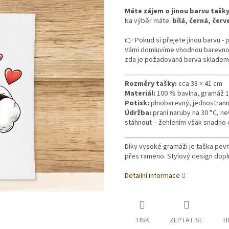
Máte zájem o jinou barvu tašk
Na výběr máte:
bílá, černá, čer
👉 Pokud si přejete jinou barvu -
Vámi domluvíme vhodnou barevnou v
zda je požadovaná barva skladem
Rozměry tašky:
cca 38 × 41 cm
Materiál:
100 % bavlna, gramáž 
Potisk:
plnobarevný, jednostranný,
Údržba:
praní naruby na 30 °C, n
stáhnout – žehlením však snadno o
Díky vysoké gramáži je taška pev
přes rameno. Stylový design doplní
Detailní informace
TISK
ZEPTAT SE
H