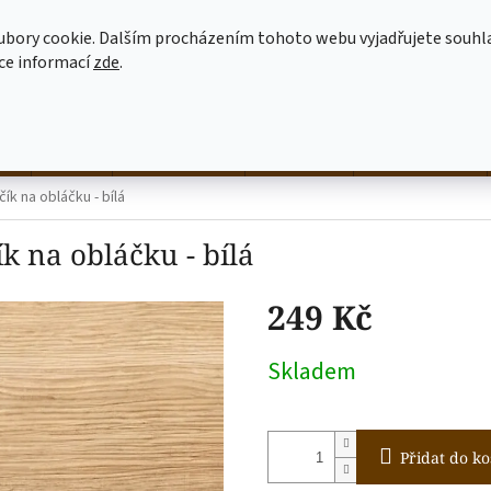
MOJE OBJEDNÁVKA
JAK NAKUPOVAT
OBCHODNÍ PODMÍNKY
ubory cookie. Dalším procházením tohoto webu vyjadřujete souhl
íce informací
zde
.
HLEDAT
né
hrnky
NALEP SI SÁM
dekorace
látkové tašky
ík na obláčku - bílá
k na obláčku - bílá
249 Kč
Měrná
Skladem
cena:
Přidat do ko